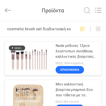
Changsha
Chanmy
Cosmetics
Προϊόντα
Co.,
Ltd.
All
Rights
Reserved.
ΣΠΊΤΙ
cosmetic brush set διαδικτυακή κατασκευή
ΠΡΟΪΌΝΤΑ
Nude ρόδινες 12pcs
λογότυπων συνήθειας
ΠΕΡΊΠΟΥ
καλλυντικές βούρτσες
ΕΜΕΊΣ
Vonira καθορισμένες
MOQ:1000 κομμάτια
ΕΠΙΚΟΙΝΩΝΙΑ
ΓΎΡΟΣ
Μίνι καλλυντική
ΕΡΓΟΣΤΑΣΊΩΝ
βούρτσα μπαμπού Eco
που τίθεται με το
ΠΟΙΟΤΙΚΌΣ
φυσικό Gunny ρόλο
MOQ:500 σύνολα