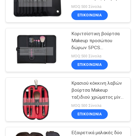
βουρτσών με τη μαύρη
MOQ:500 Σύνολα
σακούλα ρόλων
ΕΠΙΚΟΙΝΩΝΙΑ
Κοριτσίστικη βούρτσα
Makeup προσώπου
δώρων 5PCS
καλλυντική που τίθεται
MOQ:500 Σύνολα
με το ρόδινο σύνολο
ΕΠΙΚΟΙΝΩΝΙΑ
βουρτσών ταξιδιού
τρίχας μίνι
Κρασιού κόκκινη λαβών
βούρτσα Makeup
ταξιδιού χρώματος μίνι
που τίθεται με τη
MOQ:500 Σύνολα
συνθετική τρίχα
ΕΠΙΚΟΙΝΩΝΙΑ
Εξαιρετικά μαλακές δύο