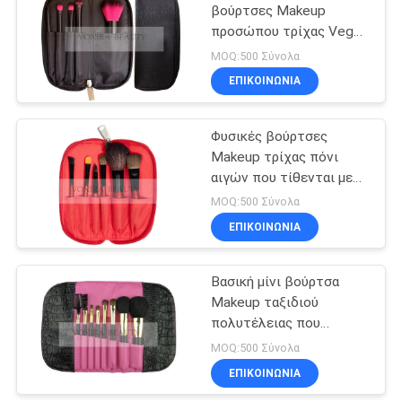
βούρτσες Makeup
προσώπου τρίχας Vegan
Taklon τόνων που
MOQ:500 Σύνολα
τίθενται με την κοντή
ΕΠΙΚΟΙΝΩΝΙΑ
λαβή
Φυσικές βούρτσες
Makeup τρίχας πόνι
αιγών που τίθενται με
την περίπτωση
MOQ:500 Σύνολα
φερμουάρ, σύνολο
ΕΠΙΚΟΙΝΩΝΙΑ
βουρτσών σκιάς ματιών
Βασική μίνι βούρτσα
Makeup ταξιδιού
πολυτέλειας που
τίθεται με τη μαγνητική
MOQ:500 Σύνολα
σακούλα
ΕΠΙΚΟΙΝΩΝΙΑ