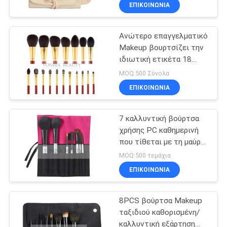
βουρτσών
ΈΛΕΓΧΟΣ
ΕΠΙΚΟΙΝΩΝΙΑ
Ανώτερο επαγγελματικό
SITEMAP
Makeup βουρτσίζει την
ιδιωτική ετικέτα 18
PRIVACY
καλλυντικού κομμάτια
MOQ:500 Σύνολα
συνόλου βουρτσών
POLICY
ΕΠΙΚΟΙΝΩΝΙΑ
7 καλλυντική βούρτσα
χρήσης PC καθημερινή
που τίθεται με τη μαύρη,
ρόδινη περίπτωση
MOQ:500 τεμάχια
υφασμάτων
ΕΠΙΚΟΙΝΩΝΙΑ
8PCS βούρτσα Makeup
ταξιδιού καθορισμένη/
καλλυντική εξάρτηση