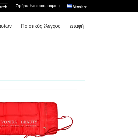
Ζητήστε ένα απόσπασμα
|
Greek
arch
ασίων
Ποιοτικός έλεγχος
επαφή