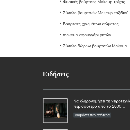
Φυσικές βούρτσες Makeup τρίχας
Σύνολο βουρτσών Makeup ταξιδιού
Βούρτσες χρωμάτων σώματος
makeup σφουγγάρι ριπών
Σύνολο δώρων βουρτσών Makeup
Ειδήσεις
Να κληρονομήσει τη χειροτεχνί
περισσότερο από το 2000
χρονών για τις βούρτσες Vonir
Διαβάστε περισσότερα
μας Makeup στο επαρχία
Hunan