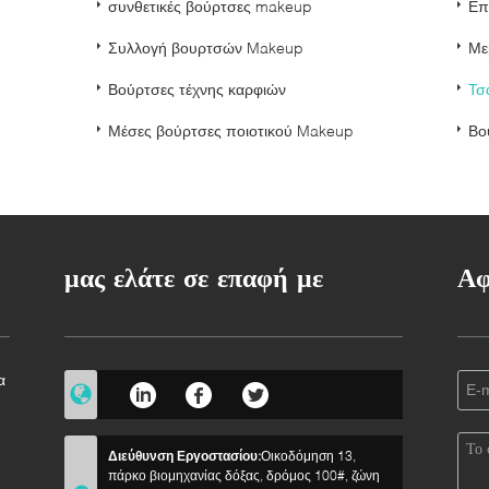
συνθετικές βούρτσες makeup
Επ
Συλλογή βουρτσών Makeup
Με
Βούρτσες τέχνης καρφιών
Τσ
Μέσες βούρτσες ποιοτικού Makeup
Βο
μας ελάτε σε επαφή με
Αφ
α
a
Διεύθυνση Εργοστασίου:
Οικοδόμηση 13,
πάρκο βιομηχανίας δόξας, δρόμος 100#, ζώνη