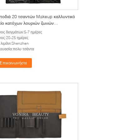
ποδιά 20 τσαντών Makeup καλλυντικό
είο κατόχων λουριών ζωνών
τεχνών περίπτωσης βουρτσών τσεπών
ος δειγμάτων:5-7 ημέρες
ος:20-25 ημέρες
λιμάνι:Shenzhen
ευασία:πολυ τσάντα
Επικοινωνήστε