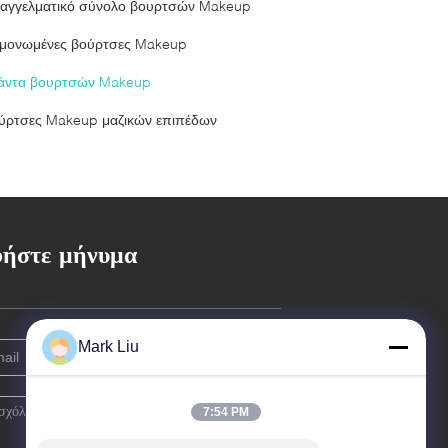
αγγελματικό σύνολο βουρτσών Makeup
μονωμένες βούρτσες Makeup
άντα βουρτσών Makeup
ύρτσες Makeup μαζικών επιπέδων
ήστε μήνυμα
Mark Liu
7:54 PM