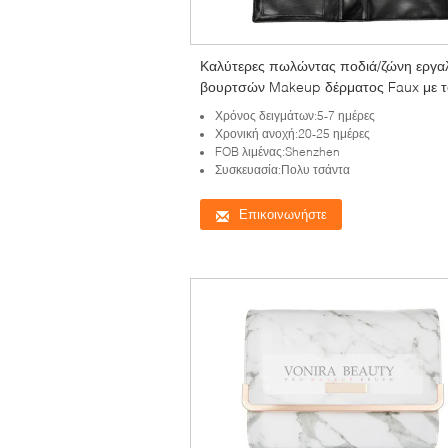
Καλύτερες πωλώντας ποδιά/ζώνη εργα
βουρτσών Makeup δέρματος Faux με τ
λουρί ελαφρύ
Χρόνος δειγμάτων:5-7 ημέρες
Χρονική ανοχή:20-25 ημέρες
FOB λιμένας:Shenzhen
Συσκευασία:Πολυ τσάντα
Επικοινωνήστε