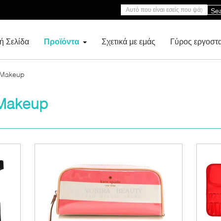
Se
ή Σελίδα
Προϊόντα
Σχετικά με εμάς
Γύρος εργοστ
 Makeup
Makeup