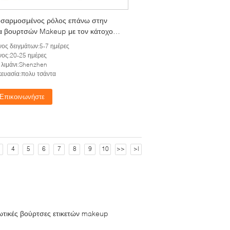
σαρμοσμένος ρόλος επάνω στην
α βουρτσών Makeup με τον κάτοχο
σών, κυλά επάνω την καλλυντική
ος δειγμάτων:5-7 ημέρες
α
ος:20-25 ημέρες
λιμάνι:Shenzhen
ευασία:πολυ τσάντα
Επικοινωνήστε
4
5
6
7
8
9
10
>>
>|
ιωτικές βούρτσες ετικετών makeup