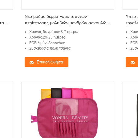
U
Νέο μόδας δέρμα Faux τσαντών
Υπέρ 
ρτσών
περίπτωσης μολυβιών μανδρών σακουλών
εργαλ
ρόλων βουρτσών Makeup καλλυντικό
καλλι
Χρόνος δειγμάτων:5-7 ημέρες
Χρόν
Χρόνος:20-25 ημέρες
Χρόν
FOB λιμάνι:Shenzhen
FOB 
Συσκευασία:πολυ τσάντα
Συσκ
Επικοινωνήστε