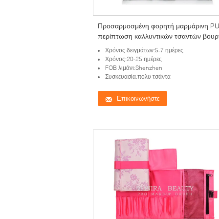
Προσαρμοσμένη φορητή μαρμάρινη P
περίπτωση καλλυντικών τσαντών βου
Makeup δέρματος
Χρόνος δειγμάτων:5-7 ημέρες
Χρόνος:20-25 ημέρες
FOB λιμάνι:Shenzhen
Συσκευασία:πολυ τσάντα
Επικοινωνήστε