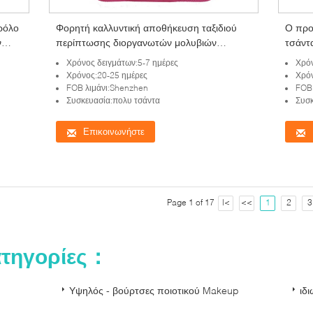
 ρόλο
Φορητή καλλυντική αποθήκευση ταξιδιού
Ο προ
ν
περίπτωσης διοργανωτών μολυβιών
τσάντ
κατόχων ρόλων τσαντών βουρτσών
βουρτ
Χρόνος δειγμάτων:5-7 ημέρες
Χρόν
Makeup
τσάντ
Χρόνος:20-25 ημέρες
Χρόν
FOB λιμάνι:Shenzhen
FOB 
Συσκευασία:πολυ τσάντα
Συσκ
Επικοινωνήστε
Page 1 of 17
|<
<<
1
2
3
ατηγορίες：
Υψηλός - βούρτσες ποιοτικού Makeup
ιδ