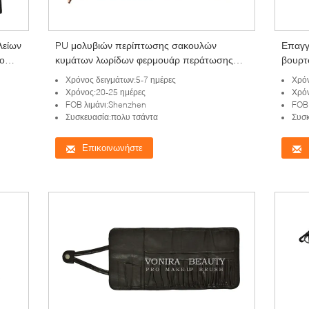
λείων
PU μολυβιών περίπτωσης σακουλών
Επαγγ
ο
κυμάτων λωρίδων φερμουάρ περάτωσης
βουρτ
ταξιδιού καλλυντικός Makeup κάτοχος
μολυβ
Χρόνος δειγμάτων:5-7 ημέρες
Χρόν
χαρτικών μανδρών τσαντών χαριτωμένος
Χρόνος:20-25 ημέρες
Χρόν
FOB λιμάνι:Shenzhen
FOB 
Συσκευασία:πολυ τσάντα
Συσκ
Επικοινωνήστε