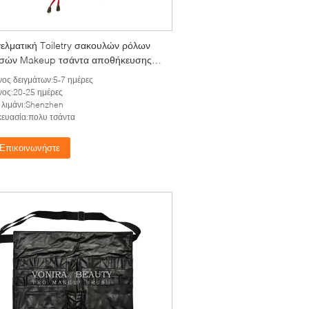
ελματική Toiletry σακουλών ρόλων
σών Makeup τσάντα αποθήκευσης
ιών μανδρών κατόχων
ος δειγμάτων:5-7 ημέρες
ος:20-25 ημέρες
λιμάνι:Shenzhen
ευασία:πολυ τσάντα
Επικοινωνήστε