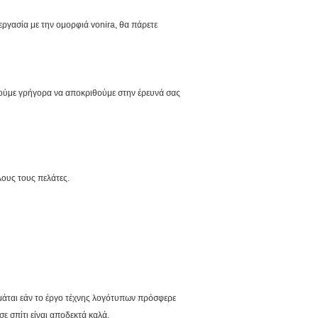
ργασία με την ομορφιά vonira, θα πάρετε
ούμε γρήγορα να αποκριθούμε στην έρευνά σας
λους τους πελάτες.
ιμάται εάν το έργο τέχνης λογότυπων πρόσφερε
 σπίτι είναι αποδεκτά καλά.