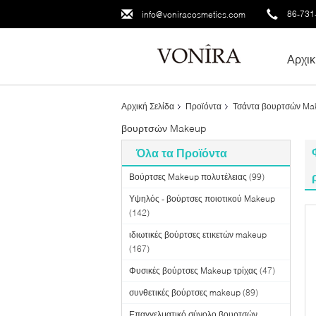
86-731
info@voniracosmetics.com
Αρχικ
Αρχική Σελίδα
Προϊόντα
Τσάντα βουρτσών Ma
βουρτσών Makeup
Όλα τα Προϊόντα
Βούρτσες Makeup πολυτέλειας
(99)
Υψηλός - βούρτσες ποιοτικού Makeup
(142)
ιδιωτικές βούρτσες ετικετών makeup
(167)
Φυσικές βούρτσες Makeup τρίχας
(47)
συνθετικές βούρτσες makeup
(89)
Επαγγελματικό σύνολο βουρτσών