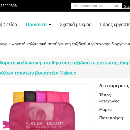
-85222808
Se
ή Σελίδα
Προϊόντα
Σχετικά με εμάς
Γύρος εργοστ
Φορητή καλλυντική αποθήκευση ταξιδιού περίπτωσης διοργαν
keup
Φορητή καλλυντική αποθήκευση ταξιδιού περίπτωσης δι
ρόλων τσαντών βουρτσών Makeup
Λεπτομέρειες
Τόπος
καταγωγής:
Μάρκα:
Πιστοποίηση: