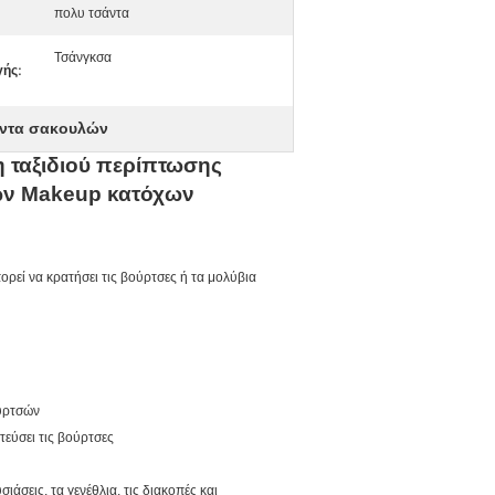
πολυ τσάντα
Τσάνγκσα
ής:
άντα σακουλών
 ταξιδιού περίπτωσης
ών Makeup κατόχων
ρεί να κρατήσει τις βούρτσες ή τα μολύβια
ουρτσών
εύσει τις βούρτσες
άσεις, τα γενέθλια, τις διακοπές και