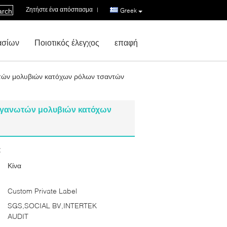
Ζητήστε ένα απόσπασμα
|
Greek
arch
ασίων
Ποιοτικός έλεγχος
επαφή
ωτών μολυβιών κατόχων ρόλων τσαντών
οργανωτών μολυβιών κατόχων
:
Κίνα
Custom Private Label
SGS,SOCIAL BV,INTERTEK
AUDIT