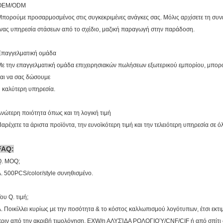
OEM/ODM
πορούμε προσαρμοσμένος στις συγκεκριμένες ανάγκες σας. Μόλις αρχίσετε τη συνε
νας υπηρεσία στάσεων από το σχέδιο, μαζική παραγωγή στην παράδοση.
Επαγγελματική ομάδα
ε την επαγγελματική ομάδα επιχειρησιακών πωλήσεων εξωτερικού εμπορίου, μπορ
αι να σας δώσουμε
 καλύτερη υπηρεσία.
νώτερη ποιότητα όπως και τη λογική τιμή
αρέχετε τα άριστα προϊόντα, την ευνοϊκότερη τιμή και την τελειότερη υπηρεσία σε ό
FAQ:
Q. MOQ;
. 500PCS/color/style συνηθισμένο.
ου Q. τιμή;
. Ποικίλλει κυρίως με την ποσότητα & το κόστος καλλωπισμού λογότυπων, έτσι εκτ
ριν από την ακριβή τιμολόγηση. EXW/η ΑΛΥΣΊΔΑ ΡΟΛΟΓΙΟΎ/CNF/CIF ή από σπίτι σε