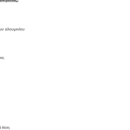
υνήθειας:
ων αλουμινίου
μας
ά θέση.