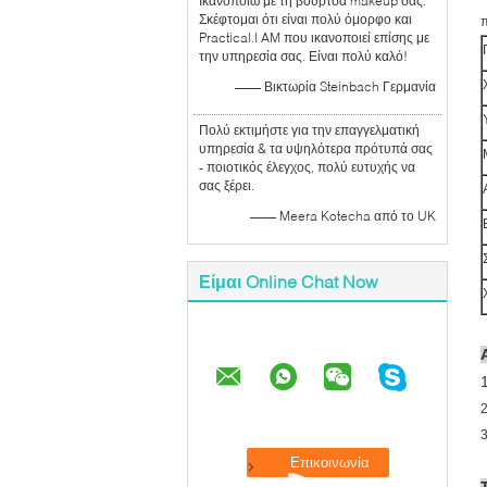
Ικανοποιώ με τη βούρτσα makeup σας.
Σκέφτομαι ότι είναι πολύ όμορφο και
π
Practical.I AM που ικανοποιεί επίσης με
την υπηρεσία σας. Είναι πολύ καλό!
—— Βικτωρία Steinbach Γερμανία
Πολύ εκτιμήστε για την επαγγελματική
υπηρεσία & τα υψηλότερα πρότυπά σας
- ποιοτικός έλεγχος, πολύ ευτυχής να
σας ξέρει.
—— Meera Kotecha από το UK
Είμαι Online Chat Now
3