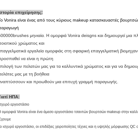
Ιστορία επιχείρησης:
Το Vonira είναι ένας από τους κύριους makeup κατασκευαστές βουρτσώ
παραγωγή
500000brushes μηνιαία. Η ομορφιά Vonira deisgns και δημιουργεί μια 
ποιοτικού χρώματος και
επαγγελματικά εργαλεία ομορφιάς στη σφαιρική επαγγελματική βιομηχαν
προσπαθεί να είναι η πρώτη
επιλογή των πελατών μας για τα καλλυντικά χρώματος και για να δημιουρ
πελάτες μας με τη βοήθεια
αναπτύσσουν και προωθούν μια επιτυχή γραμμή παραγωγής.
Γιατί ΗΠΑ
:
σχυρό εργοστάσιο
 ομορφιά Vonira είναι ένα άμεσο εργοστάσιο τσαντών βουρτσών makeup στην καλλυ
Έχουμε
ο ισχυρό εργοστάσιο, οι επιδέξιες χειροποίητες τέχνες και η υψηλής μόρφωσης Q