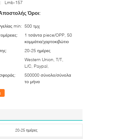
:
Lmb-157
Αποστολής Όροι:
γελίας min:
500 τμχ
ομέρειες:
1 τσάντα piece/OPP, 50
κομμάτια/χαρτοκιβώτιο
σης:
20-25 ημέρες
Western Union, T/T,
L/C, Paypal,
σφοράς:
500000 σύνολο/σύνολα
το μήνα
α
20-25 ημέρες