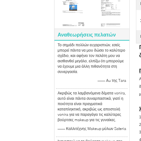
Αναθεωρήσεις πελατών
Το σημάδι πολλών ευχαριστιών, εσείς
μπορεί πάντα να μου δώσει το καλύτερο
σχέδιο, και αφήνει τον πελάτη μου να
αισθανθεί μεγάλο, ελπίζω ότι μπορούμε
να έχουμε μια άλλη πιθανότητα στη
συνεργασία.
Α
—— Au της Tara
δ
Ακριβώς τα λαμβανόμενα δέματα vonira,
μ
αυτό είναι πάντα συναρπαστικά, γιατί η
ποιότητα είναι πραγματικά
καταπληκτική, ακριβώς ως αποστολή
vonira για να παραγάγει τις καλύτερες
1
βούρτσες makeup για τις γυναίκες.
2
—— Καλλιτέχνης Makeup μύλων Sateria