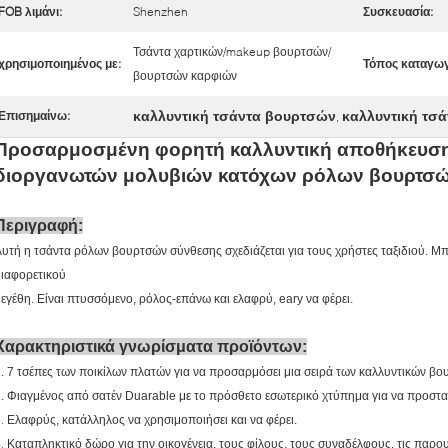
FOB λιμάνι:
Shenzhen
Συσκευασία:
Τσάντα χαρτικών/makeup βουρτσών/
χρησιμοποιημένος με:
Τόπος καταγωγ
βουρτσών καρφιών
καλλυντική τσάντα βουρτσών
καλλυντική τσ
Επισημαίνω:
,
Προσαρμοσμένη φορητή καλλυντική αποθήκευση
διοργανωτών μολυβιών κατόχων ρόλων βουρτσ
Περιγραφή:
υτή η τσάντα ρόλων βουρτσών σύνθεσης σχεδιάζεται για τους χρήστες ταξιδιού. Μπο
ιαφορετικού
εγέθη. Είναι πτυσσόμενο, ρόλος-επάνω και ελαφρύ, eary να φέρει.
Χαρακτηριστικά γνωρίσματα προϊόντων:
. 7 τσέπες των ποικίλων πλατών για να προσαρμόσει μια σειρά των καλλυντικών β
. Φιαγμένος από σατέν Duarable με το πρόσθετο εσωτερικό χτύπημα για να προστατ
3.
Ελαφρύς, κατάλληλος να χρησιμοποιήσει και να φέρει.
4.
Καταπληκτικό δώρο για την οικογένεια, τους φίλους, τους συναδέλφους, τις παρουσι