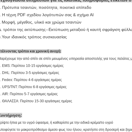
Τεχνογνωσία υπηρεσιών για τις ιδιωτικές πληροφορίες ετικετών σ
Πρότυπα τσαντών, ποσότητα, ποιοτικό επίπεδο
a.
Η τέχνη PDF σχεδίου λογότυπών σας & σχήμα AI
b.
Μορφή, μέγεθος, υλικό και χρώμα τσαντών
.
Δ. τρόποι της εκτύπωσης--Εκτύπωση μεταξιού ή καυτή σφράγιση φύλλ
e.Your ιδανικός τρόπος συσκευασίας
τέλνοντας τρόποι και χρονική ανοχή:
αρέχουμε την από σπίτι σε σπίτι μειωμένος υπηρεσία αποστολής για τους πελάτες 
. EMS: Περίπου 10-15 εργάσιμες ημέρες
. DHL: Περίπου 3-5 εργάσιμες ημέρες
. Fedex: Περίπου 4-6 εργάσιμες ημέρες
. UPS/TNT: Περίπου 6-8 εργάσιμες ημέρες
. AIR: Περίπου 5-7 εργάσιμες ημέρες
. ΘΑΛΑΣΣΑ: Περίπου 15-30 εργάσιμες ημέρες
Συντήρηση:
ρίψτε ήπια με το υγρό ύφασμα, ή καθαρίστε με την ειδικά κρέμα/το υγρό
ποφύγετε το μακροπρόθεσμο άμεσο φως του ήλιου, κρατήστε στη δροσερή και ξηρ