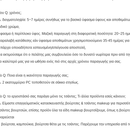
ου Q. χρόνος;
. δειγματοληψία: 5~7 ημέρες συνήθως για το βασικό ύφασμα ύφους και αποθεμάτων.
ιδικό χρώμα,
φασμα ή περίπλοκο ύφος. Μαζική παραγωγή στη διαφορετική ποσότητα: 20~25 ημέρ
αραλαβή κατάθεσης εάν ύφασμα αποθεμάτων χρησιμοποιούμενο 35-45 ημέρες για 
υπάρχει οποιαδήποτε εσπευσμένη/επείγουσα αποστολή,
α εκτιμούσαμε ότι ο πελάτης μας συμβουλεύει όσο το δυνατό νωρίτερα πριν από τ
ο καλύτερό μας για να ωθήσει ενός πιό στις αρχές χρόνου παραγωγής για σας.
ο Q. Ποια είναι η ικανότητα παραγωγής σας;
. 2 εκατομμύριο PC τοποθετούν σε σάκκο ετησίως.
ο Q. το εργοστάσιό σας παράγει μόνο τις τσάντες; Τι άλλα προϊόντα εσείς κάνουν;
. Είμαστε επαγγελματικός κατασκευαστής βούρτσες & τσάντες makeup για περισσό
σάντες βουρτσών, επίσης προϊόν όλα τα είδη makeup βουρτσίζουμε, όπως η βούρ
ψαρεύεται
 βούρτσα, καμπούκια, βούρτσα θέτει με τις τσάντες. Παρέχουμε την υπηρεσία από τ