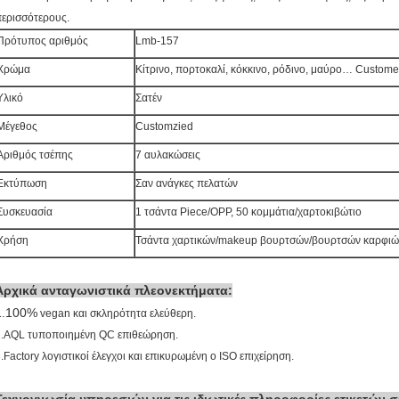
ερισσότερους.
Πρότυπος αριθμός
Lmb-157
Χρώμα
Κίτρινο, πορτοκαλί, κόκκινο, ρόδινο, μαύρο… Custom
Υλικό
Σατέν
Μέγεθος
Customzied
Αριθμός τσέπης
7 αυλακώσεις
Εκτύπωση
Σαν ανάγκες πελατών
Συσκευασία
1 τσάντα Piece/OPP, 50 κομμάτια/χαρτοκιβώτιο
Χρήση
Τσάντα χαρτικών/makeup βουρτσών/βουρτσών καρφιώ
Αρχικά ανταγωνιστικά πλεονεκτήματα:
1.100%
vegan και σκληρότητα ελεύθερη.
2.AQL τυποποιημένη QC επιθεώρηση.
.Factory λογιστικοί έλεγχοι και επικυρωμένη ο ISO επιχείρηση.