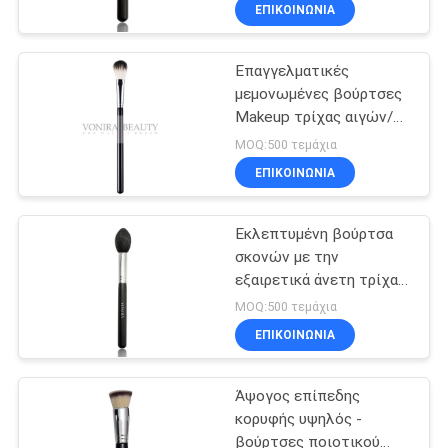
σκονών
ΈΛΕΓΧΟΣ
ΕΠΙΚΟΙΝΩΝΙΑ
Επαγγελματικές
SITEMAP
μεμονωμένες βούρτσες
Makeup τρίχας αιγών/
PRIVACY
βούρτσα σκονών
MOQ:500 τεμάχια
προσώπου με τη μακριά
POLICY
ΕΠΙΚΟΙΝΩΝΙΑ
λαβή
Εκλεπτυμένη βούρτσα
σκονών με την
εξαιρετικά άνετη τρίχα
αιγών ZGF
MOQ:500 τεμάχια
ΕΠΙΚΟΙΝΩΝΙΑ
Άψογος επίπεδης
κορυφής υψηλός -
βούρτσες ποιοτικού