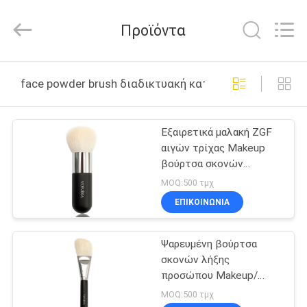
Changsha
Chanmy
Cosmetics
Προϊόντα
Co.,
Ltd.
All
Rights
Reserved.
ΣΠΊΤΙ
face powder brush διαδικτυακή κατασκευή
ΠΡΟΪΌΝΤΑ
Εξαιρετικά μαλακή ZGF
αιγών τρίχας Makeup
ΠΕΡΊΠΟΥ
βούρτσα σκονών
ΕΜΕΊΣ
προσώπου λαβών
MOQ:500 τμχ
βουρτσών μαύρη ξύλινη
ΕΠΙΚΟΙΝΩΝΙΑ
κοντή
ΓΎΡΟΣ
Ψαρευμένη βούρτσα
ΕΡΓΟΣΤΑΣΊΩΝ
σκονών λήξης
προσώπου Makeup/
ΠΟΙΟΤΙΚΌΣ
βούρτσα προσώπου
MOQ:500 τμχ