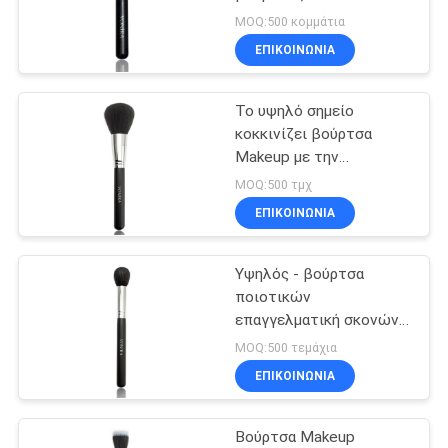
Makeup/βούρτσα
MOQ:500 κομμάτια
απομονωτών προσώπου
ΕΠΙΚΟΙΝΩΝΙΑ
Το υψηλό σημείο
κοκκινίζει βούρτσα
Makeup με την
πρόσθετη μαλακή
MOQ:500 τμχ
βούρτσα σκονών
ΕΠΙΚΟΙΝΩΝΙΑ
Makeup τρίχας αιγών
Υψηλός - βούρτσα
ποιοτικών
επαγγελματική σκονών
με τη φυσική μαλακή
MOQ:500 τεμάχια
τρίχα αιγών βουνών
ΕΠΙΚΟΙΝΩΝΙΑ
Βούρτσα Makeup