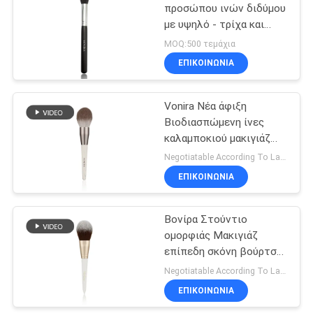
προσώπου ινών διδύμου
με υψηλό - τρίχα και
Vegan Taklon ποιοτικών
MOQ:500 τεμάχια
φυσικά αιγών
ΕΠΙΚΟΙΝΩΝΙΑ
Vonira Νέα άφιξη
Βιοδιασπώμενη ίνες
καλαμποκιού μακιγιάζ
σκόνη βούρτσα με γκρι
Negotiatable According To Large Quantity MOQ:1000 κομμάτια
αλουμίνιο σιδερένιο Eco
ΕΠΙΚΟΙΝΩΝΙΑ
Freindly ξύλινο λαβή
Βονίρα Στούντιο
ομορφιάς Μακιγιάζ
επίπεδη σκόνη βούρτσα
με χρυσό αλουμίνιο
Negotiatable According To Large Quantity MOQ:1000 κομμάτια
σίδερο βερίκη ξύλινη
ΕΠΙΚΟΙΝΩΝΙΑ
λαβή