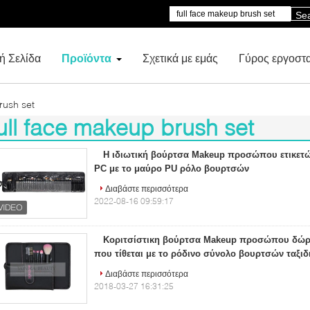
Se
ή Σελίδα
Προϊόντα
Σχετικά με εμάς
Γύρος εργοστ
rush set
ull face makeup brush set
67)
Η ιδιωτική βούρτσα Makeup προσώπου ετικετώ
PC με το μαύρο PU ρόλο βουρτσών
Διαβάστε περισσότερα
2022-08-16 09:59:17
Κοριτσίστικη βούρτσα Makeup προσώπου δώρ
που τίθεται με το ρόδινο σύνολο βουρτσών ταξιδι
Διαβάστε περισσότερα
2018-03-27 16:31:25