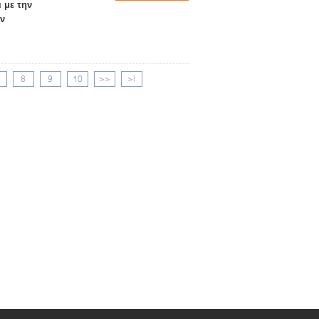
 με την
ν
8
9
10
>>
>|