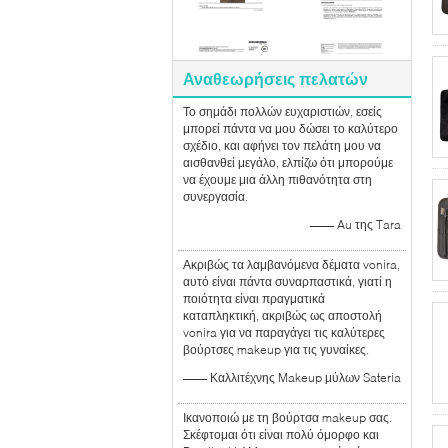
Αναθεωρήσεις πελατών
Το σημάδι πολλών ευχαριστιών, εσείς
μπορεί πάντα να μου δώσει το καλύτερο
σχέδιο, και αφήνει τον πελάτη μου να
αισθανθεί μεγάλο, ελπίζω ότι μπορούμε
να έχουμε μια άλλη πιθανότητα στη
συνεργασία.
—— Au της Tara
Ακριβώς τα λαμβανόμενα δέματα vonira,
αυτό είναι πάντα συναρπαστικά, γιατί η
ποιότητα είναι πραγματικά
καταπληκτική, ακριβώς ως αποστολή
vonira για να παραγάγει τις καλύτερες
βούρτσες makeup για τις γυναίκες.
—— Καλλιτέχνης Makeup μύλων Sateria
Ικανοποιώ με τη βούρτσα makeup σας.
Σκέφτομαι ότι είναι πολύ όμορφο και