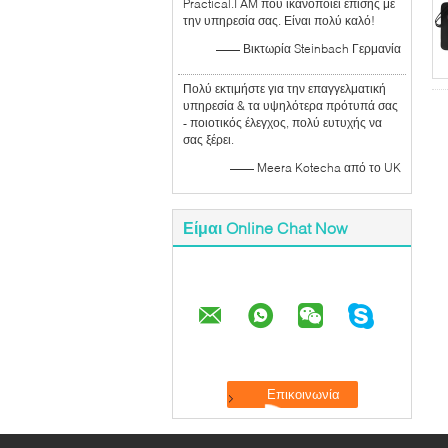
Practical.I AM που ικανοποιεί επίσης με
την υπηρεσία σας. Είναι πολύ καλό!
—— Βικτωρία Steinbach Γερμανία
Πολύ εκτιμήστε για την επαγγελματική
υπηρεσία & τα υψηλότερα πρότυπά σας
- ποιοτικός έλεγχος, πολύ ευτυχής να
σας ξέρει.
—— Meera Kotecha από το UK
Είμαι Online Chat Now