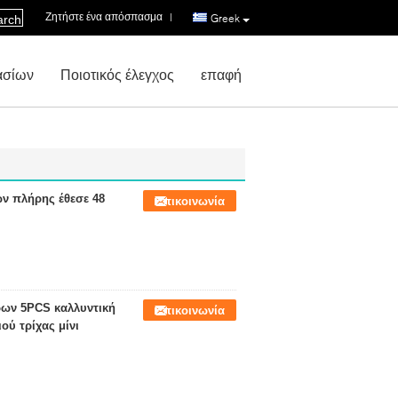
Ζητήστε ένα απόσπασμα
|
Greek
arch
ασίων
Ποιοτικός έλεγχος
επαφή
ν πλήρης έθεσε 48
Επικοινωνία
ων 5PCS καλλυντική
Επικοινωνία
ού τρίχας μίνι