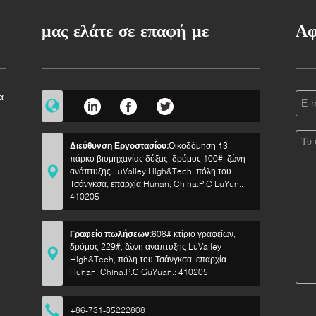
μας ελάτε σε επαφή με
Αφ
α
a
Διεύθυνση Εργοστασίου:
Οικοδόμηση 13,
πάρκο βιομηχανίας δόξας, δρόμος 100#, ζώνη
ανάπτυξης LuValley High&Tech, πόλη του
Τσάνγκσα, επαρχία Hunan, China.P.C LuYun.:
410205
Γραφείο πωλήσεων:
608# κτίριο γραφείων,
δρόμος 229#, ζώνη ανάπτυξης LuValley
High&Tech, πόλη του Τσάνγκσα, επαρχία
Hunan, China.P.C GuYuan.: 410205
+86-731-85222808