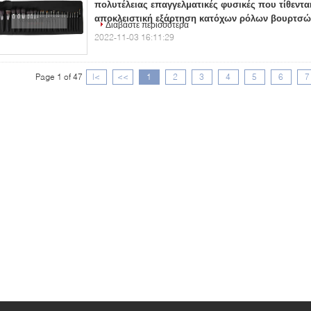
πολυτέλειας επαγγελματικές φυσικές που τίθενται
αποκλειστική εξάρτηση κατόχων ρόλων βουρτσώ
Διαβάστε περισσότερα
2022-11-03 16:11:29
Page 1 of 47
|<
<<
1
2
3
4
5
6
7