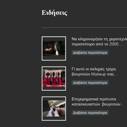
Ειδήσεις
Να κληρονομήσει τη χειροτεχνί
περισσότερο από το 2000
χρονών για τις βούρτσες Vonir
Διαβάστε περισσότερα
μας Makeup στο επαρχία
Hunan
Γί αυτό οι σκληρές τρίχες
βουρτσών Makeup σας
πέφτουν έξω
Διαβάστε περισσότερα
Επιχειρηματικά πρότυπα
κατασκευαστών βουρτσών
Makeup ετικετών συνήθειας
Διαβάστε περισσότερα
ιδιωτικά