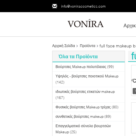
info@voniracosmetics.com
Αρχικ
full face makeup b
Αρχική Σελίδα
Προϊόντα
f
Όλα τα Προϊόντα
(4
Βούρτσες Makeup πολυτέλειας
(99)
Υψηλός - βούρτσες ποιοτικού Makeup
(142)
ιδιωτικές βούρτσες ετικετών makeup
(167)
Φυσικές βούρτσες Makeup τρίχας
(80)
συνθετικές βούρτσες makeup
(89)
Επαγγελματικό σύνολο βουρτσών
Makeup
(25)