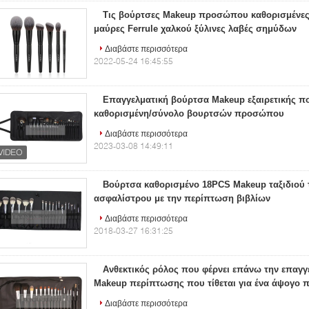
Τις βούρτσες Makeup προσώπου καθορισμένες 
μαύρες Ferrule χαλκού ξύλινες λαβές σημύδων
Διαβάστε περισσότερα
2022-05-24 16:45:55
Επαγγελματική βούρτσα Makeup εξαιρετικής π
καθορισμένη/σύνολο βουρτσών προσώπου
Διαβάστε περισσότερα
2023-03-08 14:49:11
Βούρτσα καθορισμένο 18PCS Makeup ταξιδιού τ
ασφαλίστρου με την περίπτωση βιβλίων
Διαβάστε περισσότερα
2018-03-27 16:31:25
Ανθεκτικός ρόλος που φέρνει επάνω την επαγγ
Makeup περίπτωσης που τίθεται για ένα άψογο
Διαβάστε περισσότερα