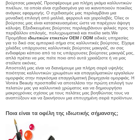
βούρτσας μακιγιάζ.
Προσφέρουμε μια πλήρη γκάμα καλλυντικών
πινέλων, τα οποία είναι σχεδιασμένα για να ικανοποιούν ποικίλες
ανάγκες εφαρμογής.
Ο σχεδιασμός μας περιλαμβάνει μια
μοναδική επιλογή από μαλλιά, φερρουλ και χειρολαβές.
Όλες οι
βούρτσες μας είναι κατασκευασμένες ώστε να παρέχουν άψογη
κάλυψη.
Εξειδικευμένες βούρτσες περιλαμβάνουν φιλικές προς το
περιβάλλον επιλογές, πολυχρωματικά και πινέλα sets.We
Προμήθεια
ιδιωτικών ετικετών OEM / ODM
ειδικές υπηρεσίες
για το δικό σας εμπορικό σήμα στις καλλυντικές βούρτσες. Είχαμε
χιλιάδες υπάρχουσες καλλυντικές βούρτσες μακιγιάζ, αν σας
ενδιαφέρει κάποιο από τα τις υπάρχουσες βούρτσες μακιγιάζ μας,
απλά πρέπει να μας πείτε ποιο από αυτά χρειάζεστε ή να μας
στείλετε εικόνες.
Αποστολή μας είναι να διανείμουμε μια πλήρη σειρά υψηλής
ποιότητας καλλυντικών χρωμάτων και επαγγελματικών εργαλείων
ομορφιάς στην παγκόσμια επαγγελματική βιομηχανία ομορφιάς.
Η
Vonira Beauty προσπαθεί να αποτελέσει την πρώτη επιλογή των
πελατών μας για καλλυντικά χρώματος και να δημιουργήσει
μακροχρόνιες σχέσεις με τους πελάτες μας βοηθώντας τους να
αναπτύξουν και να ξεκινήσουν μια επιτυχημένη σειρά προϊόντων.
Ποια είναι τα οφέλη της ιδιωτικής σήμανσης;