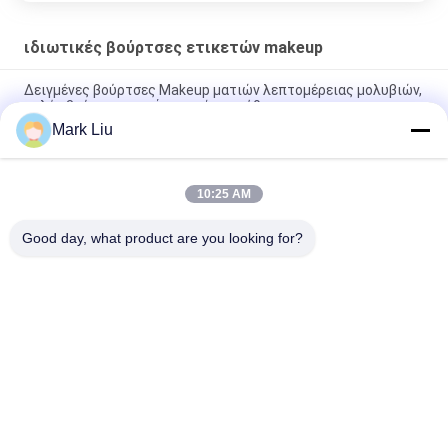
ιδιωτικές βούρτσες ετικετών makeup
Δειγμένες βούρτσες Makeup ματιών λεπτομέρειας μολυβιών,
καλές βούρτσες σκιάς ματιών συνήθειας
Mark Liu
Χειροποίητες μεγάλες βούρτσες Makeup ινών διδύμου
συνθετικές για πολλές χρήσεις για το ίδρυμα/το περίγραμμα
10:25 AM
Μικρή κυριώτερων ανεμιστήρων σκληρότητα βουρτσών
Makeup ετικετών συνήθειας ιδιωτική - ελεύθερη
Good day, what product are you looking for?
Λαϊκή κατηγορία
Όλα
Βούρτσες Makeup 
Υψηλός - Βούρτσες 
Πολυτέλειας
Ποιοτικού Makeup
Ιδιωτικές 
Φυσικές Βούρτσες 
Βούρτσες Ετικετών 
Makeup Τρίχας
Makeup