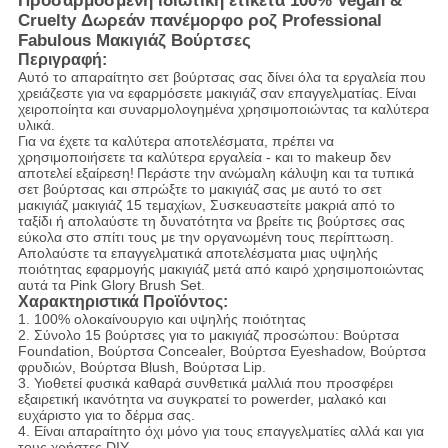
Προσαρμοσμένη ιδιωτική ετικέτα 100% Vegan &
Cruelty Δωρεάν πανέμορφο ροζ Professional
Fabulous Μακιγιάζ Βούρτσες
Περιγραφή:
Αυτό το απαραίτητο σετ βούρτσας σας δίνει όλα τα εργαλεία που
χρειάζεστε για να εφαρμόσετε μακιγιάζ σαν επαγγελματίας.
Είναι
χειροποίητα και συναρμολογημένα χρησιμοποιώντας τα καλύτερα
υλικά.
Για να έχετε τα καλύτερα αποτελέσματα, πρέπει να
χρησιμοποιήσετε τα καλύτερα εργαλεία - και το makeup δεν
αποτελεί εξαίρεση!
Περάστε την ανώμαλη κάλυψη και τα τυπικά
σετ βούρτσας και σπρώξτε το μακιγιάζ σας με αυτό το σετ
μακιγιάζ μακιγιάζ 15 τεμαχίων, Συσκευαστείτε μακριά από το
ταξίδι ή απολαύστε τη δυνατότητα να βρείτε τις βούρτσες σας
εύκολα στο σπίτι τους με την οργανωμένη τους περίπτωση.
Απολαύστε τα επαγγελματικά αποτελέσματα μιας υψηλής
ποιότητας εφαρμογής μακιγιάζ μετά από καιρό χρησιμοποιώντας
αυτά τα Pink Glory Brush Set.
Χαρακτηριστικά Προϊόντος:
1. 100% ολοκαίνουργιο και υψηλής ποιότητας
2. Σύνολο 15 βούρτσες για το μακιγιάζ προσώπου: Βούρτσα
Foundation, Βούρτσα Concealer, Βούρτσα Eyeshadow, Βούρτσα
φρυδιών, Βούρτσα Blush, Βούρτσα Lip.
3. Υιοθετεί φυσικά καθαρά συνθετικά μαλλιά που προσφέρει
εξαιρετική ικανότητα να συγκρατεί το powerder, μαλακό και
ευχάριστο για το δέρμα σας.
4. Είναι απαραίτητο όχι μόνο για τους επαγγελματίες αλλά και για
τους χρήστες DIY.