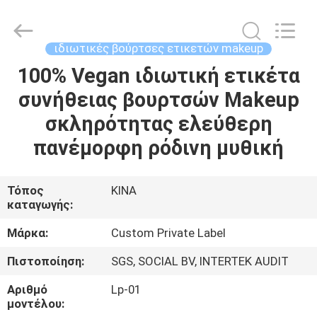
Changsha
Chanmy
Cosmetics
Co.,
Ltd.
ιδιωτικές βούρτσες ετικετών makeup
All
Rights
Reserved.
100% Vegan ιδιωτική ετικέτα
ΣΠΊΤΙ
συνήθειας βουρτσών Makeup
ΠΡΟΪΌΝΤΑ
σκληρότητας ελεύθερη
πανέμορφη ρόδινη μυθική
ΠΕΡΊΠΟΥ
ΕΜΕΊΣ
Τόπος
ΚΙΝΑ
καταγωγής:
ΓΎΡΟΣ
Μάρκα:
Custom Private Label
ΕΡΓΟΣΤΑΣΊΩΝ
Πιστοποίηση:
SGS, SOCIAL BV, INTERTEK AUDIT
Αριθμό
Lp-01
ΠΟΙΟΤΙΚΌΣ
μοντέλου: