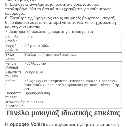
5. Ένα σετ επαγγελματικής ποιότητας βούρτσας που
περιλαμβάνει όλα τα βασικά που χρειάζεστε για καθημερινές
εφαρμογές.
6. Ελεύθερη εγγύηση ενός έτους για ψηλές βούρτσες μακιγιάζ.
6. Το ιδιωτικό λογότυπο μπορεί να τοποθετηθεί στη χειρολαβή
και στη συσκευασία.
7. Διαφορετικά υλικά και χρώματα για προαιρετικά
Αριθμός
LP-01
μοντέλου
Μορφή
Διάφορων ειδών
μαλλιών
Υλικό
Υψηλής ποιότητας συνθετικές ίνες
τρίχας
Ferrule
Ροζ Αλουμίνιο
Material
Χειριστείτε
Μαύρο ξύλο
το υλικό
Χρήση
Κόνις / Ίδρυμα / Στιγμιότυπο / Blusher / Bronzer / Concealer /
Σκιά ματιών / Liner ματιών / Προϊόντα Eye Brow / Σκίαση μύτης
ect
Ποσότητα
Προσαρμοσμένη
πινέλου
Τελωνειακός
9603290090
Κωδικός ΕΣ
Πινέλο μακιγιάζ ιδιωτικής ετικέτας
Η ομορφιά Vonira
είναι παγκόσμιος ηγέτης στην κατασκευή