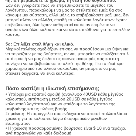
4η: Επιβεβαιώστε το χρώμα, τη θέση του λογότυπου.
Εάν δεν γνωρίζετε πώς να επιβεβαιώσετε το μέγεθος του
λογότυπου, παρακαλούμε να μας το στείλετε και εμείς θα σας
κάνουμε μια σύσταση, αλλά μόλις το επιβεβαιώσετε μαζί μας, δεν
μπορεί πλέον να αλλάξει, επειδή τα καλούπια λογότυπων έχουν
επιβεβαιώσει, όλα έχουν καθοριστεί εκτός αν επιμένετε να
ανοίξετε ένα άλλο καλούπι και να είστε υπεύθυνοι για το επιπλέον
κόστος.
5ο: Επιλέξτε στυλ θήκη και υλικό.
Μερικοί πελάτες σχεδιάζουν επίσης να προσθέσουν μια θήκη για
να ταιριάζουν με τις βούρτσες, αν ναι, μπορείτε να επιλέξετε στυλ
από εμάς ή να μας δείξετε τις εικόνες αναφοράς σας και στη
συνέχεια να επιβεβαιώσετε το υλικό της θήκης.
Για το ιδιαίτερο
χαρακτηριστικό του υλικού σακουλάκι, αν μπορείτε να μας
στείλετε δείγματα, θα είναι καλύτερα.
Πόσο κοστίζει η ιδιωτική επισήμανση;
• Υπάρχει μια εφάπαξ αμοιβή (ανάγλυφο 40USD κάθε μέγεθος
καλουπιού, εκτύπωση μεταξιού 20USD σε κάθε μέγεθος
καλουπιού λογότυπου) για να φτιάξουμε το λογότυπο της
μεμβράνης και τις πλάκες βαφής.
Σημείωση: Η παραγγελία σας ενδέχεται να απαιτεί πολλαπλάσια
χρέωση για τα καλούπια λόγω διαφορετικών μεγεθών
εξαρτημάτων.
• Η χρέωση προσαρμοσμένης βούρτσας είναι $ 10 ανά τεμάχιο,
ανά παραγγελία για κάθε διαδρομή.