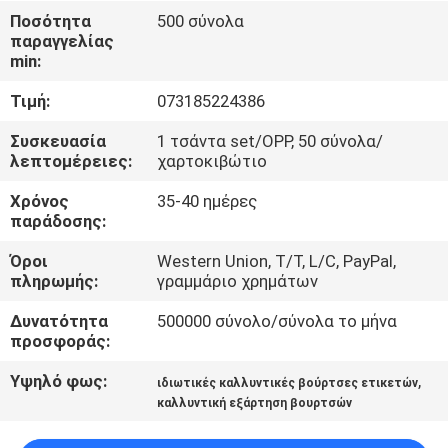
ΈΛΕΓΧΟΣ
Ποσότητα
500 σύνολα
παραγγελίας
min:
SITEMAP
Τιμή:
073185224386
PRIVACY
Συσκευασία
1 τσάντα set/OPP, 50 σύνολα/
λεπτομέρειες:
χαρτοκιβώτιο
POLICY
Χρόνος
35-40 ημέρες
παράδοσης:
Όροι
Western Union, T/T, L/C, PayPal,
πληρωμής:
γραμμάριο χρημάτων
Δυνατότητα
500000 σύνολο/σύνολα το μήνα
προσφοράς:
Υψηλό φως:
,
ιδιωτικές καλλυντικές βούρτσες ετικετών
καλλυντική εξάρτηση βουρτσών