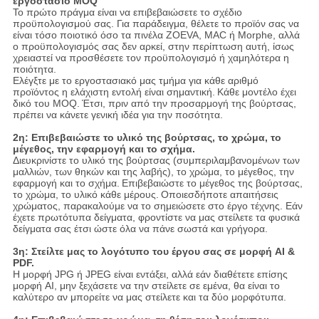
εργοστάσιο MOQ
Το πρώτο πράγμα είναι να επιβεβαιώσετε το σχέδιο
προϋπολογισμού σας. Για παράδειγμα, θέλετε το προϊόν σας να
είναι τόσο ποιοτικό όσο τα πινέλα ZOEVA, MAC ή Morphe, αλλά
ο προϋπολογισμός σας δεν αρκεί, στην περίπτωση αυτή, ίσως
χρειαστεί να προσθέσετε τον προϋπολογισμό ή χαμηλότερα η
ποιότητα.
Ελέγξτε με το εργοστασιακό μας τμήμα για κάθε αριθμό
προϊόντος η ελάχιστη εντολή είναι σημαντική.
Κάθε μοντέλο έχει
δικό του MOQ.
Έτσι, πριν από την προσαρμογή της βούρτσας,
πρέπει να κάνετε γενική ιδέα για την ποσότητα.
2η: Επιβεβαιώστε το υλικό της βούρτσας, το χρώμα, το
μέγεθος, την εφαρμογή και το σχήμα.
Διευκρινίστε το υλικό της βούρτσας (συμπεριλαμβανομένων των
μαλλιών, των θηκών και της λαβής), το χρώμα, το μέγεθος, την
εφαρμογή και το σχήμα.
Επιβεβαιώστε το μέγεθος της βούρτσας,
το χρώμα, το υλικό κάθε μέρους.
Οποιεσδήποτε απαιτήσεις
χρώματος, παρακαλούμε να το σημειώσετε στο έργο τέχνης. Εάν
έχετε πρωτότυπα δείγματα, φροντίστε να μας στείλετε τα φυσικά
δείγματα σας έτσι ώστε όλα να πάνε σωστά και γρήγορα.
3η: Στείλτε μας το λογότυπο του έργου σας σε μορφή AI &
PDF.
Η μορφή JPG ή JPEG είναι εντάξει, αλλά εάν διαθέτετε επίσης
μορφή AI, μην ξεχάσετε να την στείλετε σε εμένα, θα είναι το
καλύτερο αν μπορείτε να μας στείλετε και τα δύο μορφότυπα.