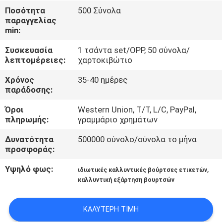
ΈΛΕΓΧΟΣ
Ποσότητα
500 Σύνολα
παραγγελίας
min:
SITEMAP
Συσκευασία
1 τσάντα set/OPP, 50 σύνολα/
λεπτομέρειες:
χαρτοκιβώτιο
PRIVACY
Χρόνος
35-40 ημέρες
POLICY
παράδοσης:
Όροι
Western Union, T/T, L/C, PayPal,
πληρωμής:
γραμμάριο χρημάτων
Δυνατότητα
500000 σύνολο/σύνολα το μήνα
προσφοράς:
Υψηλό φως:
,
ιδιωτικές καλλυντικές βούρτσες ετικετών
καλλυντική εξάρτηση βουρτσών
ΚΑΛΎΤΕΡΗ ΤΙΜΉ