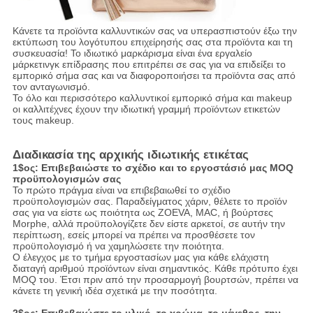
Κάνετε τα προϊόντα καλλυντικών σας να υπερασπιστούν έξω την
εκτύπωση του λογότυπου επιχείρησής σας στα προϊόντα και τη
συσκευασία! Το ιδιωτικό μαρκάρισμα είναι ένα εργαλείο
μάρκετινγκ επίδρασης που επιτρέπει σε σας για να επιδείξει το
εμπορικό σήμα σας και να διαφοροποιήσει τα προϊόντα σας από
τον ανταγωνισμό.
Το όλο και περισσότερο καλλυντικοί εμπορικό σήμα και makeup
οι καλλιτέχνες έχουν την ιδιωτική γραμμή προϊόντων ετικετών
τους makeup.
Διαδικασία της αρχικής ιδιωτικής ετικέτας
1$ος: Επιβεβαιώστε το σχέδιο και το εργοστάσιό μας MOQ
προϋπολογισμών σας
Το πρώτο πράγμα είναι να επιβεβαιωθεί το σχέδιο
προϋπολογισμών σας. Παραδείγματος χάριν, θέλετε το προϊόν
σας για να είστε ως ποιότητα ως ZOEVA, MAC, ή βούρτσες
Morphe, αλλά προϋπολογίζετε δεν είστε αρκετοί, σε αυτήν την
περίπτωση, εσείς μπορεί να πρέπει να προσθέσετε τον
προϋπολογισμό ή να χαμηλώσετε την ποιότητα.
Ο έλεγχος με το τμήμα εργοστασίων μας για κάθε ελάχιστη
διαταγή αριθμού προϊόντων είναι σημαντικός. Κάθε πρότυπο έχει
MOQ του. Έτσι πριν από την προσαρμογή βουρτσών, πρέπει να
κάνετε τη γενική ιδέα σχετικά με την ποσότητα.