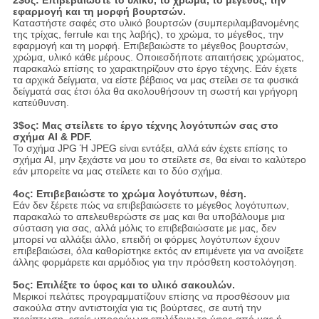
2$ος: Επιβεβαιώστε το υλικό, το χρώμα, το μέγεθος, την
εφαρμογή και τη μορφή βουρτσών.
Καταστήστε σαφές στο υλικό βουρτσών (συμπεριλαμβανομένης
της τρίχας, ferrule και της λαβής), το χρώμα, το μέγεθος, την
εφαρμογή και τη μορφή. Επιβεβαιώστε το μέγεθος βουρτσών,
χρώμα, υλικό κάθε μέρους. Οποιεσδήποτε απαιτήσεις χρώματος,
παρακαλώ επίσης το χαρακτηρίζουν στο έργο τέχνης. Εάν έχετε
τα αρχικά δείγματα, να είστε βέβαιος να μας στείλει σε τα φυσικά
δείγματά σας έτσι όλα θα ακολουθήσουν τη σωστή και γρήγορη
κατεύθυνση.
3$ος: Μας στείλετε το έργο τέχνης λογότυπών σας στο
σχήμα AI & PDF.
Το σχήμα JPG Ή JPEG είναι εντάξει, αλλά εάν έχετε επίσης το
σχήμα AI, μην ξεχάστε να μου το στείλετε σε, θα είναι το καλύτερο
εάν μπορείτε να μας στείλετε και το δύο σχήμα.
4ος: Επιβεβαιώστε το χρώμα λογότυπων, θέση.
Εάν δεν ξέρετε πώς να επιβεβαιώσετε το μέγεθος λογότυπων,
παρακαλώ το απελευθερώστε σε μας και θα υποβάλουμε μια
σύσταση για σας, αλλά μόλις το επιβεβαιώσατε με μας, δεν
μπορεί να αλλάξει άλλο, επειδή οι φόρμες λογότυπων έχουν
επιβεβαιώσει, όλα καθορίστηκε εκτός αν επιμένετε για να ανοίξετε
άλλης φορμάρετε και αρμόδιος για την πρόσθετη κοστολόγηση.
5ος: Επιλέξτε το ύφος και το υλικό σακουλών.
Μερικοί πελάτες προγραμματίζουν επίσης να προσθέσουν μια
σακούλα στην αντιστοιχία για τις βούρτσες, σε αυτή την