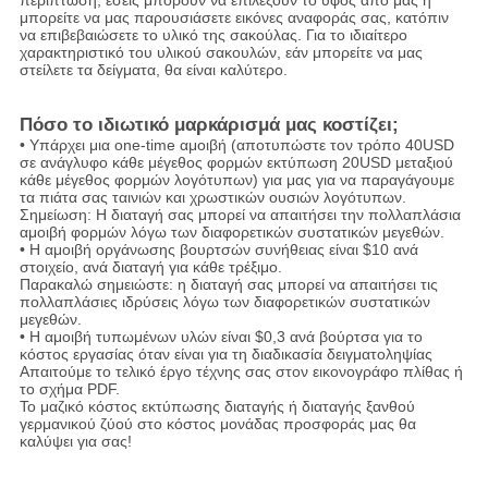
περίπτωση, εσείς μπορούν να επιλέξουν το ύφος από μας ή
μπορείτε να μας παρουσιάσετε εικόνες αναφοράς σας, κατόπιν
να επιβεβαιώσετε το υλικό της σακούλας. Για το ιδιαίτερο
χαρακτηριστικό του υλικού σακουλών, εάν μπορείτε να μας
στείλετε τα δείγματα, θα είναι καλύτερο.
Πόσο το ιδιωτικό μαρκάρισμά μας κοστίζει;
• Υπάρχει μια one-time αμοιβή (αποτυπώστε τον τρόπο 40USD
σε ανάγλυφο κάθε μέγεθος φορμών εκτύπωση 20USD μεταξιού
κάθε μέγεθος φορμών λογότυπων) για μας για να παραγάγουμε
τα πιάτα σας ταινιών και χρωστικών ουσιών λογότυπων.
Σημείωση: Η διαταγή σας μπορεί να απαιτήσει την πολλαπλάσια
αμοιβή φορμών λόγω των διαφορετικών συστατικών μεγεθών.
• Η αμοιβή οργάνωσης βουρτσών συνήθειας είναι $10 ανά
στοιχείο, ανά διαταγή για κάθε τρέξιμο.
Παρακαλώ σημειώστε: η διαταγή σας μπορεί να απαιτήσει τις
πολλαπλάσιες ιδρύσεις λόγω των διαφορετικών συστατικών
μεγεθών.
• Η αμοιβή τυπωμένων υλών είναι $0,3 ανά βούρτσα για το
κόστος εργασίας όταν είναι για τη διαδικασία δειγματοληψίας
Απαιτούμε το τελικό έργο τέχνης σας στον εικονογράφο πλίθας ή
το σχήμα PDF.
Το μαζικό κόστος εκτύπωσης διαταγής ή διαταγής ξανθού
γερμανικού ζύού στο κόστος μονάδας προσφοράς μας θα
καλύψει για σας!