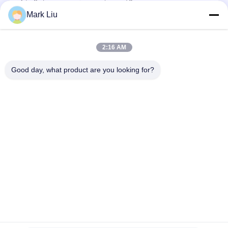
καλές βούρτσες σκιάς ματιών συνήθειας
Mark Liu
Χειροποίητες μεγάλες βούρτσες Makeup ινών διδύμου
συνθετικές για πολλές χρήσεις για το ίδρυμα/το περίγραμμα
2:16 AM
Μικρή κυριώτερων ανεμιστήρων σκληρότητα βουρτσών
Makeup ετικετών συνήθειας ιδιωτική - ελεύθερη
Good day, what product are you looking for?
Λαϊκή κατηγορία
Όλα
Βούρτσες Makeup 
Υψηλός - Βούρτσες 
Πολυτέλειας
Ποιοτικού Makeup
Ιδιωτικές 
Φυσικές Βούρτσες 
Βούρτσες Ετικετών 
Makeup Τρίχας
Makeup
Συνθετικές 
Επαγγελματικό 
Βούρτσες Makeup
Σύνολο Βουρτσών 
Makeup
Σύνολο Βουρτσών 
Συλλογή Βουρτσών 
Makeup Ταξιδιού
Makeup