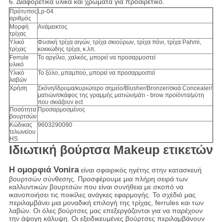
6. Διαφορετικά υλικά και χρώματα για προαιρετικό.
Πρότυπος
Lp-04
αριθμός
Μορφή
Ανάμεικτος
τρίχας
Υλικό
Φυσική τρίχα αιγών, τρίχα σκιούρων, τρίχα πόνι, τρίχα Pahmi,
τρίχας
κοκκώδης τρίχα, κ.λπ.
Ferrule
Το αργίλιο, χαλκός, μπορεί να προσαρμοστεί
υλικό
Υλικό
Το ξύλο, μπαμπού, μπορεί να προσαρμοστεί
λαβών
Χρήση
Σκόνη/ίδρυμα/κυριώτερο σημείο/Blusher/Bronzer/σκιά Concealer/
ματιών/σκάφος της γραμμής ματιών/μάτι - brow προϊόντα/μύτη
που σκιάζουν ect
Ποσότητα
Προσαρμοσμένος
βουρτσών
Κώδικας
9603290090
τελωνείου
HS
Ιδιωτική βούρτσα Makeup ετικετών
Η ομορφιά Vonira
είναι σφαιρικός ηγέτης στην κατασκευή
βουρτσών σύνθεσης. Προσφέρουμε μια πλήρη σειρά των
καλλυντικών βουρτσών που είναι συνήθεια με σκοπό να
ικανοποιήσει τις ποικίλες ανάγκες εφαρμογής. Το σχέδιό μας
περιλαμβάνει μια μοναδική επιλογή της τρίχας, ferrules και των
λαβών. Οι όλες βούρτσες μας επεξεργάζονται για να παρέχουν
την άψογη κάλυψη. Οι εξειδικευμένες βούρτσες περιλαμβάνουν