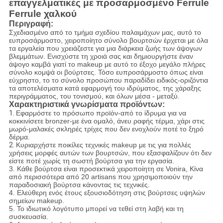
επαγγελματικές με προσαρμοσμένο Ferrule
Ferrule χαλκού
Περιγραφή:
Σχεδιασμένο από το τμήμα σχεδίου παλαιμάχων μας, αυτό το
ευπροσάρμοστο, χειροποίητο σύνολο βουρτσών έρχεται με όλα
τα εργαλεία που χρειάζεστε για μια διάρκεια ζωής των άψογων
βλεμμάτων. Ενισχύστε τη χροιά σας και δημιουργήστε έναν
άψογο καμβά γιατί το makeup με αυτό το έξοχο μεγάλο πλήρες
σύνολο κομψά οι βούρτσες. Τόσο ευπροσάρμοστο όπως είναι
εύχρηστο, το το σύνολο προσώπου παραδίδει ειδικός-οριζόντια
τα αποτελέσματα κατά εφαρμογή του ιδρύματος, της χάραξης
περιγράμματος, του τονισμού, και όλων μέσα - μεταξύ.
Χαρακτηριστικά γνωρίσματα προϊόντων:
1.
Εφαρμόστε το πρόσωπο προϊόν-από το ίδρυμα για να
κοκκινίσετε bronzer-με ένα ομαλό, άνευ ραφής τέρμα, χάρι στις
μωρό-μαλακές σκληρές τρίχες που δεν ενοχλούν ποτέ το ξηρό
δέρμα.
2.
Κυριαρχήστε ποικίλες τεχνικές makeup με τις για πολλές
χρήσεις μορφές αυτών των βουρτσών, που εξασφαλίζουν ότι δεν
είστε ποτέ χωρίς τη σωστή βούρτσα για την εργασία.
3. Κάθε βούρτσα είναι προσεκτικά χειροποίητη σε Vonira, Κίνα
από περισσότερα από 20 artisans που χρησιμοποιούν την
παραδοσιακή βούρτσα κάνοντας τις τεχνικές.
4. Ελεύθερη ενός έτους εξουσιοδότηση στις βούρτσες υψηλών
σημείων makeup.
5. Το ιδιωτικό λογότυπο μπορεί να τεθεί στη λαβή και τη
συσκευασία.