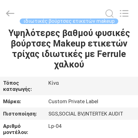
Changsha
Chanmy
Cosmetics
Co.,
Ltd.
ιδιωτικές βούρτσες ετικετών makeup
All
Rights
Reserved.
Υψηλότερες βαθμού φυσικές
ΣΠΊΤΙ
βούρτσες Makeup ετικετών
ΠΡΟΪΌΝΤΑ
τρίχας ιδιωτικές με Ferrule
χαλκού
ΠΕΡΊΠΟΥ
ΕΜΕΊΣ
Τόπος
Κίνα
καταγωγής:
ΓΎΡΟΣ
Μάρκα:
Custom Private Label
ΕΡΓΟΣΤΑΣΊΩΝ
Πιστοποίηση:
SGS,SOCIAL BV,INTERTEK AUDIT
Αριθμό
Lp-04
ΠΟΙΟΤΙΚΌΣ
μοντέλου: