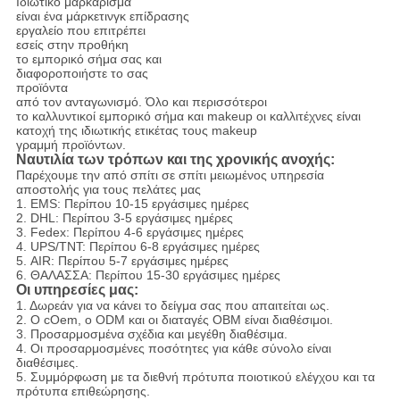
Ιδιωτικό μαρκάρισμα
είναι ένα μάρκετινγκ επίδρασης
εργαλείο που επιτρέπει
εσείς στην προθήκη
το εμπορικό σήμα σας και
διαφοροποιήστε το σας
προϊόντα
από τον ανταγωνισμό. Όλο και περισσότεροι
το καλλυντικοί εμπορικό σήμα και makeup οι καλλιτέχνες είναι
κατοχή της ιδιωτικής ετικέτας τους makeup
γραμμή προϊόντων.
Ναυτιλία των τρόπων και της χρονικής ανοχής:
Παρέχουμε την από σπίτι σε σπίτι μειωμένος υπηρεσία
αποστολής για τους πελάτες μας
1. EMS: Περίπου 10-15 εργάσιμες ημέρες
2. DHL: Περίπου 3-5 εργάσιμες ημέρες
3. Fedex: Περίπου 4-6 εργάσιμες ημέρες
4. UPS/TNT: Περίπου 6-8 εργάσιμες ημέρες
5. AIR: Περίπου 5-7 εργάσιμες ημέρες
6. ΘΑΛΑΣΣΑ: Περίπου 15-30 εργάσιμες ημέρες
Οι υπηρεσίες μας:
1.
Δωρεάν για να κάνει το δείγμα σας που απαιτείται ως.
2. Ο cOem, ο ODM και οι διαταγές OBM είναι διαθέσιμοι.
3. Προσαρμοσμένα σχέδια και μεγέθη διαθέσιμα.
4. Οι προσαρμοσμένες ποσότητες για κάθε σύνολο είναι
διαθέσιμες.
5. Συμμόρφωση με τα διεθνή πρότυπα ποιοτικού ελέγχου και τα
πρότυπα επιθεώρησης.