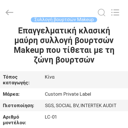
Changsha
Chanmy
Cosmetics
Co.,
Ltd.
Συλλογή βουρτσών Makeup
All
Rights
Reserved.
Επαγγελματική κλασική
ΣΠΊΤΙ
μαύρη συλλογή βουρτσών
ΠΡΟΪΌΝΤΑ
Makeup που τίθεται με τη
ζώνη βουρτσών
ΠΕΡΊΠΟΥ
ΕΜΕΊΣ
Τόπος
Κίνα
καταγωγής:
ΓΎΡΟΣ
Μάρκα:
Custom Private Label
ΕΡΓΟΣΤΑΣΊΩΝ
Πιστοποίηση:
SGS, SOCIAL BV, INTERTEK AUDIT
Αριθμό
LC-01
ΠΟΙΟΤΙΚΌΣ
μοντέλου: