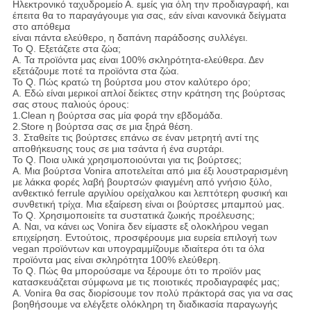
Ηλεκτρονικό ταχυδρομείο Α. εμείς για όλη την προδιαγραφή, και
έπειτα θα το παραγάγουμε για σας, εάν είναι κανονικά δείγματα
στο απόθεμα
είναι πάντα ελεύθερο, η δαπάνη παράδοσης συλλέγει.
Το Q. Εξετάζετε στα ζώα;
Α. Τα προϊόντα μας είναι 100% σκληρότητα-ελεύθερα. Δεν
εξετάζουμε ποτέ τα προϊόντα στα ζώα.
Το Q. Πώς κρατώ τη βούρτσα μου στον καλύτερο όρο;
Α. Εδώ είναι μερικοί απλοί δείκτες στην κράτηση της βούρτσας
σας στους παλιούς όρους:
1.Clean η βούρτσα σας μία φορά την εβδομάδα.
2.Store η βούρτσα σας σε μια ξηρά θέση.
3. Σταθείτε τις βούρτσες επάνω σε έναν μετρητή αντί της
αποθήκευσης τους σε μια τσάντα ή ένα συρτάρι.
Το Q. Ποια υλικά χρησιμοποιούνται για τις βούρτσες;
Α. Μια βούρτσα Vonira αποτελείται από μια έξι λουστραρισμένη
με λάκκα φορές λαβή βουρτσών φιαγμένη από γνήσιο ξύλο,
ανθεκτικό ferrule αργιλίου ορείχαλκου και λεπτότερη φυσική και
συνθετική τρίχα. Μια εξαίρεση είναι οι βούρτσες μπαμπού μας.
Το Q. Χρησιμοποιείτε τα συστατικά ζωικής προέλευσης;
Α. Ναι, να κάνει ως Vonira δεν είμαστε εξ ολοκλήρου vegan
επιχείρηση. Εντούτοις, προσφέρουμε μια ευρεία επιλογή των
vegan προϊόντων και υπογραμμίζουμε ιδιαίτερα ότι τα όλα
προϊόντα μας είναι σκληρότητα 100% ελεύθερη.
Το Q. Πώς θα μπορούσαμε να ξέρουμε ότι το προϊόν μας
κατασκευάζεται σύμφωνα με τις ποιοτικές προδιαγραφές μας;
Α. Vonira θα σας διορίσουμε τον πολύ πράκτορά σας για να σας
βοηθήσουμε να ελέγξετε ολόκληρη τη διαδικασία παραγωγής