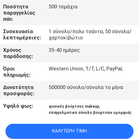
ΈΛΕΓΧΟΣ
Ποσότητα
500 τεμάχια
παραγγελίας
min:
SITEMAP
Συσκευασία
1 σύνολο/πολυ τσάντα, 50 σύνολα/
λεπτομέρειες:
χαρτοκιβώτιο
PRIVACY
Χρόνος
35-40 ημέρες
POLICY
παράδοσης:
Όροι
Western Union, T/T, L/C, PayPal,
πληρωμής:
Δυνατότητα
500000 σύνολο/σύνολα το μήνα
προσφοράς:
Υψηλό φως:
,
φυσικές βούρτσες makeup
επαγγελματικό σύνολο βουρτσών ομορφιάς
ΚΑΛΎΤΕΡΗ ΤΙΜΉ