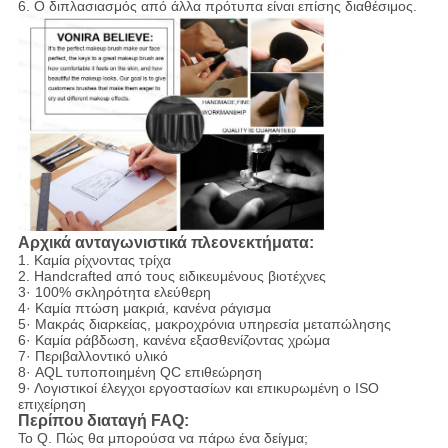
6. Ο διπλασιασμός από άλλα πρότυπα είναι επίσης διαθέσιμος.
Αρχικά ανταγωνιστικά πλεονεκτήματα:
1.
Καμία ρίχνοντας τρίχα
2. Handcrafted από τους ειδικευμένους βιοτέχνες
3· 100% σκληρότητα ελεύθερη
4· Καμία πτώση μακριά, κανένα ράγισμα
5· Μακράς διαρκείας, μακροχρόνια υπηρεσία μεταπώλησης
6· Καμία ράβδωση, κανένα εξασθενίζοντας χρώμα
7· Περιβαλλοντικό υλικό
8· AQL τυποποιημένη QC επιθεώρηση
9· Λογιστικοί έλεγχοι εργοστασίων και επικυρωμένη ο ISO
επιχείρηση
Περίπου διαταγή FAQ:
Το Q. Πώς θα μπορούσα να πάρω ένα δείγμα;