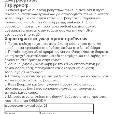
ζώνη βουρτσών
Περιγραφή:
Η επαγγελματική συλλογή βουρτσών makeup είναι ένα πλήρες
σύνολο ουσιαστικών εργαλείων για οποιοδήποτε makeup κοιτάζει
εσείς μπορεί να ονειρευτεί επάνω. Οι βούρτσες μπορούν να
ικανοποιήσουν όλα τα είδη εφαρμογής makeup. Η ζώνη
βουρτσών παρέχει μια προστασία perfcet και είναι αρκετά
ανθεκτική να πετάξει στην τσάντα σας για την αφή UPS
μεσημβρίας ή το ταξίδι.
Χαρακτηριστικά γνωρίσματα προϊόντων:
1.
Τρίχα: η έξοχη τρίχα ποιοτικής άκοπη φύσης που ήπια και
ομοιόμορφα εφαρμόζει τη σύνθεση επάνω στο λεπτό δέρμα.
2.
Ferrule: ισχυρό υλικό κραμάτων για να εξασφαλίσει τη διάρκεια
και τη σφιχτή εκμετάλλευση μεταξύ της τρίχας και της λαβής, που
δίνουν τη σταθερότητα στην κίνηση.
3.
Λαβή: η γνήσια ξύλινη λαβή με
την έξι λουστραρισμένη με
λάκκα φορές
λήξη, παρέχοντας εσείς ελέγχει και αβίαστη
εφαρμογή σε λειτουργία.
4.
Επαναχρησιμοποιήσιμη επαγγελματική ζώνη για να οργανώσει
και να προστατεύσει τις βούρτσες.
5.
Κάθε βούρτσα και ζώνη γίνονται προσεκτικά από τους
ειδικευμένους βιοτέχνες χρησιμοποιώντας τις προηγμένες
τεχνικές κατασκευής.
6.
Μπορέστε να επιλέξετε την ιδανική βούρτσα από το πρότυπο
που τίθεται για OEM/ODM.
Διαμορφώστε τον αριθμό
Lc-01
Μορφή
Ανάμεικτος