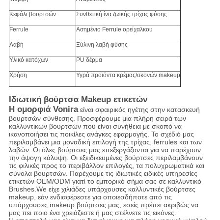
Κεφάλι βουρτσών
Συνθετική ίνα ζωικής τρίχας φύσης
Ferrule
Ασημένιο Ferrule ορείχαλκου
Λαβή
Ξύλινη λαβή φύσης
Υλικό κατόχων
PU δέρμα
Χρήση
Υγρά προϊόντα κρέμας/σκονών makeup
Ιδιωτική βούρτσα Makeup ετικετών
Η ομορφιά Vonira
είναι σφαιρικός ηγέτης στην κατασκευή
βουρτσών σύνθεσης. Προσφέρουμε μια πλήρη σειρά των
καλλυντικών βουρτσών που είναι συνήθεια με σκοπό να
ικανοποιήσει τις ποικίλες ανάγκες εφαρμογής. Το σχέδιό μας
περιλαμβάνει μια μοναδική επιλογή της τρίχας, ferrules και των
λαβών. Οι όλες βούρτσες μας επεξεργάζονται για να παρέχουν
την άψογη κάλυψη. Οι εξειδικευμένες βούρτσες περιλαμβάνουν
τις φιλικές προς το περιβάλλον επιλογές, τα πολυχρωματικά και
σύνολα βουρτσών. Παρέχουμε τις ιδιωτικές ειδικές υπηρεσίες
ετικετών OEM/ODM γιατί το εμπορικό σήμα σας σε καλλυντικό
Brushes.We είχε χιλιάδες υπάρχουσες καλλυντικές βούρτσες
makeup, εάν ενδιαφέρεστε για οποιεσδήποτε από τις
υπάρχουσες makeup βούρτσες μας, εσείς πρέπει ακριβώς να
μας πει ποιο ένα χρειάζεστε ή μας στέλνετε τις εικόνες.