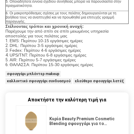
5.
Οποιαδήποτε έννοια σχεδίου συνήθειας μπορεί να παρουσιαστεί στην
πραγματικότητα.
6.
Οι μακροπρόθεσμες σχέσεις με τους πελάτες δημιουργούνται με τη
βοήθεια τους να αναπτυχθεί και να προωθηθεί μια επιτυχής γραμμή
παραγωγής.
Στέλνοντας τρόποι και χρονική ανοχή:
Παρέχουμε την από σπίτι σε σπίτι μειωμένος υπηρεσία
αποστολής για τους πελάτες μας
1.
EMS: Περίπου 10-15 εργάσιμες ημέρες
2.
DHL: Περίπου 3-5 εργάσιμες ημέρες
3.
Fedex: Περίπου 4-6 εργάσιμες ημέρες
4.
UPS/TNT: Περίπου 6-8 εργάσιμες ημέρες
5.
AIR: Περίπου 5-7 εργάσιμες ημέρες
6.
ΘΑΛΑΣΣΑ: Περίπου 15-30 εργάσιμες ημέρες
σφουγγάρι μπλέντερ makeup
καλλυντικό σφουγγάρι συνδυασμού
ελεύθερο σφουγγάρι λατέξ
Αποκτήστε την καλύτερη τιμή για
Κυρία Beauty Premium Cosmetic
Blending σφουγγάρι για το
άψογο τέρμα