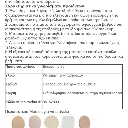
οποιοδήποτε τύπο ιδρύματος.
Χαρακτηριστικά γνωρίσματα προϊόντων:
1.
Ένα εξαιρετικά-λογισμικό, λατέξ-ελεύθερο σφουγγάρι που
διαμορφώνεται για μια πιό ελεγχόμενη και άψογη εφαρμογή της
κρέμας και των υγρών θεμελίων και makeup των προϊόντων.
2.
Χρησιμοποιήστε αυτό το επαγγελματικό σφουγγάρι βαθμού ως
αντικατάσταση ή τις εφεδρείες με το ίδρυμα σκονών makeup.
3.
Μπορέστε να χρησιμοποιηθείτε στις διατυπώσεις υγρού και
ραβδιών μίγματος έξω επίσης.
4.
Λειαίνει makeup τέλεια για έναν άψογο, makeup ο καλλιτέχνης
τελειώνει.
5.
Η εξαιρετικά-πυκνή σύστασή της μπορεί να επιτύχει ποικίλα
αποτελέσματα, που κυμαίνονται από φυσικά ως τα πιό δραματικά
βλέμματα.
Πρότυπος αριθμός
Βουλευτής-25
Υλικό
Κυτταρίνη εγκαταστάσεων
Χρώμα
Προσαρμοσμένο χρώμα διαθέσιμο
Χρήση
Σκόνη/ίδρυμα/Concealer/κυριώτερο σημείο/Bronzer
Κώδικας τελωνείου HS
96162000
Περισσότερο Modles για να επιλέξει