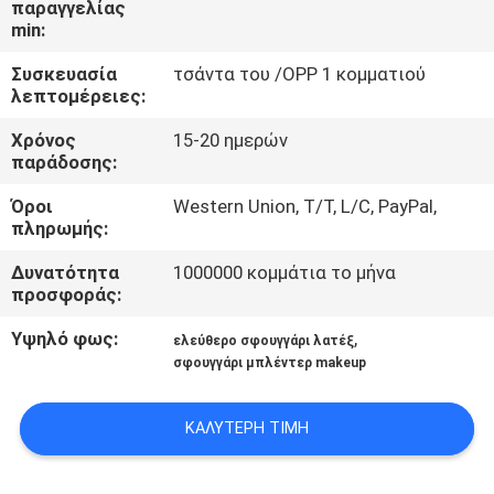
παραγγελίας
ΈΛΕΓΧΟΣ
min:
Συσκευασία
τσάντα του /OPP 1 κομματιού
SITEMAP
λεπτομέρειες:
Χρόνος
15-20 ημερών
PRIVACY
παράδοσης:
POLICY
Όροι
Western Union, T/T, L/C, PayPal,
πληρωμής:
Δυνατότητα
1000000 κομμάτια το μήνα
προσφοράς:
Υψηλό φως:
,
ελεύθερο σφουγγάρι λατέξ
σφουγγάρι μπλέντερ makeup
ΚΑΛΎΤΕΡΗ ΤΙΜΉ