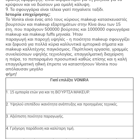
κρύψουν και να δώσουν μια ομαλή κάλυψη.
9.
Τα σφουγγάρια είναι τέλεια γιατί πηγαίνετε ταξίδι.
Ιστορία επιχείρησης:
Το Vonira είναι ένας από τους κύριους makeup κατασκευαστές
βουρτσών και makeup εξαρτημάτων στην Κίνα άνω των 15
έτη, που παράγουν 500000 βούρτσες και 1000000 σφουγγάρια
makeup και makeup fuffs μηνιαία. Ήταν
παραγωγή και παροχή υψηλές - η ποιότητα makeup σφουγγίζει
και ξεφυσά για πολλά κύρια καλλυντικά εμπορικά σήματα και
makeup καλλιτέχνης παγκόσμιος. Περίπλοκη εργασία, γραμμές
συνελεύσεων υψηλής τεχνολογίας, επαγγελματική διαχείριση
η πείρα, το πεπειραμένο προσωπικό καθώς επίσης και η καλή
επαγγελματική ηθική έπρεπε να καταστήσουν Vonira που
απόλαυσαν μεγάλο
φήμη!
Γιατί επιλέξτε VONIRA
1.
15 εμπειρία ετών για και τη ΒΟΎΡΤΣΑ MAKEUP.
2.
Υψηλού επιπέδου ικανότητα ανάπτυξης και προηγμένες τεχνικές.
3.
Αξιόπιστη ποιότητα παραγωγής.
4.
Γρήγορη παράδοση και καλύτερη τιμή.