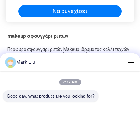
Να συνεχίσει
makeup σφουγγάρι ριπών
Πορφυρό σφουγγάρι ριπών Makeup ιδρύματος καλλιτεχνών
Makeup για μια τέλεια οικοδομήσιμη κάλυψη
Mark Liu
6 διπλό σφουγγάρι ριπών Makeup τελών PC για τη σκιά
ματιών, ελεύθερο σφουγγάρι λατέξ
7:27 AM
Διασπασμένο πολυ λειτουργικό ίδρυμα μπλέντερ
σφουγγαριών ριπών Makeup
Good day, what product are you looking for?
Λαϊκή κατηγορία
Όλα
Βούρτσες Makeup 
Υψηλός - Βούρτσες 
Πολυτέλειας
Ποιοτικού Makeup