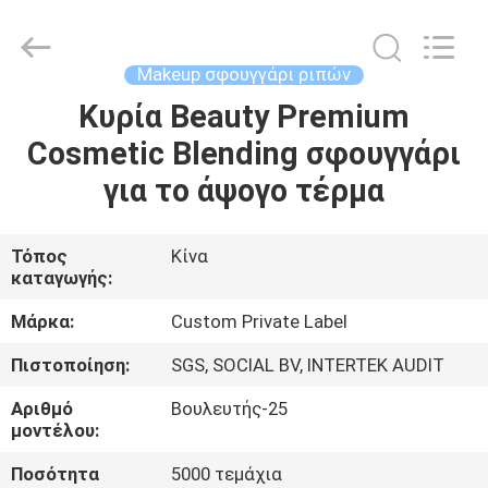
Changsha
Chanmy
Cosmetics
Co.,
Ltd.
Makeup σφουγγάρι ριπών
All
Rights
Reserved.
Κυρία Beauty Premium
ΣΠΊΤΙ
Cosmetic Blending σφουγγάρι
ΠΡΟΪΌΝΤΑ
για το άψογο τέρμα
ΠΕΡΊΠΟΥ
Τόπος
Κίνα
καταγωγής:
ΕΜΕΊΣ
Μάρκα:
Custom Private Label
ΓΎΡΟΣ
Πιστοποίηση:
SGS, SOCIAL BV, INTERTEK AUDIT
ΕΡΓΟΣΤΑΣΊΩΝ
Αριθμό
Βουλευτής-25
μοντέλου:
ΠΟΙΟΤΙΚΌΣ
Ποσότητα
5000 τεμάχια