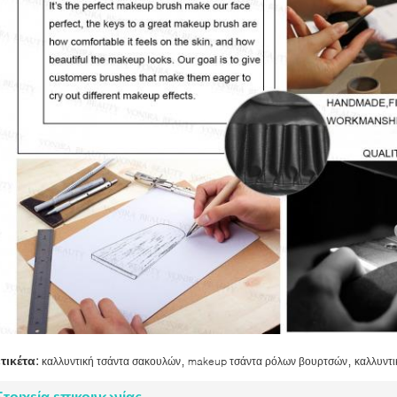
,
,
ετικέτα:
καλλυντική τσάντα σακουλών
makeup τσάντα ρόλων βουρτσών
καλλυντ
Στοιχεία επικοινωνίας