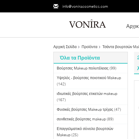
info@voniracosmetics.com
Αρχικ
Αρχική Σελίδα
Προϊόντα
Τσάντα βουρτσών Ma
Όλα τα Προϊόντα
Βούρτσες Makeup πολυτέλειας
(99)
Υψηλός - βούρτσες ποιοτικού Makeup
(142)
ιδιωτικές βούρτσες ετικετών makeup
(167)
Φυσικές βούρτσες Makeup τρίχας
(47)
συνθετικές βούρτσες makeup
(89)
Επαγγελματικό σύνολο βουρτσών
Makeup
(25)