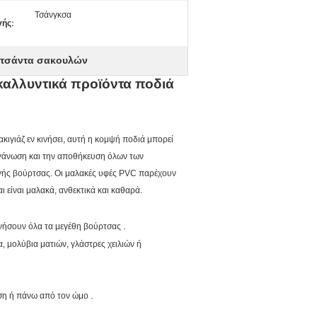
Τσάνγκσα
ής:
 τσάντα σακουλών
 καλλυντικά προϊόντα ποδιά
ακιγιάζ εν κινήσει, αυτή η κομψή ποδιά μπορεί
 οργάνωση και την αποθήκευση όλων των
γής βούρτσας. Οι μαλακές υφές PVC παρέχουν
ι είναι μαλακά, ανθεκτικά και καθαρά.
.
ξενήσουν όλα τα μεγέθη βούρτσας
, μολύβια ματιών, γλάστρες χειλιών ή
.
μέση ή πάνω από τον ώμο