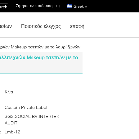
Ζητήστε ένα απόσπασμα
|
Greek
arch
ασίων
Ποιοτικός έλεγχος
επαφή
εχνών Makeup τσεπών με το λουρί ζωνών
αλλιτεχνών Makeup τσεπών με το
:
Κίνα
Custom Private Label
SGS,SOCIAL BV,INTERTEK
AUDIT
:
Lmb-12