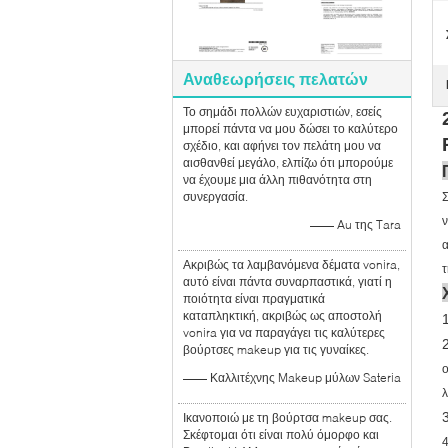
Αναθεωρήσεις πελατών
Το σημάδι πολλών ευχαριστιών, εσείς
μπορεί πάντα να μου δώσει το καλύτερο
σχέδιο, και αφήνει τον πελάτη μου να
αισθανθεί μεγάλο, ελπίζω ότι μπορούμε
να έχουμε μια άλλη πιθανότητα στη
συνεργασία.
Σ
ν
—— Au της Tara
Ακριβώς τα λαμβανόμενα δέματα vonira,
τ
αυτό είναι πάντα συναρπαστικά, γιατί η
ποιότητα είναι πραγματικά
καταπληκτική, ακριβώς ως αποστολή
1
vonira για να παραγάγει τις καλύτερες
2
βούρτσες makeup για τις γυναίκες.
—— Καλλιτέχνης Makeup μύλων Sateria
λ
3
Ικανοποιώ με τη βούρτσα makeup σας.
Σκέφτομαι ότι είναι πολύ όμορφο και
4