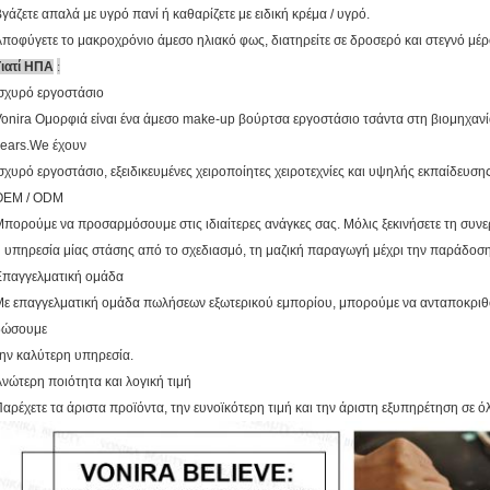
γάζετε απαλά με υγρό πανί ή καθαρίζετε με ειδική κρέμα / υγρό.
ποφύγετε το μακροχρόνιο άμεσο ηλιακό φως, διατηρείτε σε δροσερό και στεγνό μέρ
:
Γιατί ΗΠΑ
σχυρό εργοστάσιο
onira Ομορφιά είναι ένα άμεσο make-up βούρτσα εργοστάσιο τσάντα στη βιομηχανί
years.We έχουν
σχυρό εργοστάσιο, εξειδικευμένες χειροποίητες χειροτεχνίες και υψηλής εκπαίδευσ
OEM / ODM
πορούμε να προσαρμόσουμε στις ιδιαίτερες ανάγκες σας. Μόλις ξεκινήσετε τη συνε
 υπηρεσία μίας στάσης από το σχεδιασμό, τη μαζική παραγωγή μέχρι την παράδοση
Επαγγελματική ομάδα
ε επαγγελματική ομάδα πωλήσεων εξωτερικού εμπορίου, μπορούμε να ανταποκριθ
δώσουμε
ην καλύτερη υπηρεσία.
νώτερη ποιότητα και λογική τιμή
αρέχετε τα άριστα προϊόντα, την ευνοϊκότερη τιμή και την άριστη εξυπηρέτηση σε ό