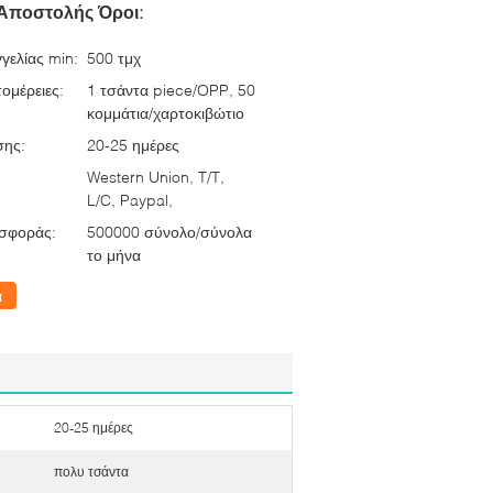
Αποστολής Όροι:
γελίας min:
500 τμχ
ομέρειες:
1 τσάντα piece/OPP, 50
κομμάτια/χαρτοκιβώτιο
σης:
20-25 ημέρες
Western Union, T/T,
L/C, Paypal,
σφοράς:
500000 σύνολο/σύνολα
το μήνα
α
20-25 ημέρες
πολυ τσάντα