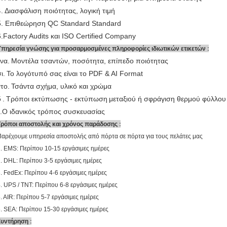
4. Διασφάλιση ποιότητας, λογική τιμή
5. Επιθεώρηση QC Standard Standard
6.Factory Audits και ISO Certified Company
:
Υπηρεσία γνώσης για προσαρμοσμένες πληροφορίες ιδιωτικών ετικετών
ένα.
Μοντέλα τσαντών, ποσότητα, επίπεδο ποιότητας
ι.
Το λογότυπό σας είναι το PDF & AI Format
ντο.
Τσάντα σχήμα, υλικό και χρώμα
δ
.
Τρόποι εκτύπωσης - εκτύπωση
μεταξιού ή σφράγιση θερμού φύλλου
ε.Ο ιδανικός τρόπος συσκευασίας
:
Τρόποι αποστολής και χρόνος παράδοσης
αρέχουμε υπηρεσία αποστολής από πόρτα σε πόρτα για τους πελάτες μας
. EMS: Περίπου 10-15 εργάσιμες ημέρες
. DHL: Περίπου 3-5 εργάσιμες ημέρες
. FedEx: Περίπου 4-6 εργάσιμες ημέρες
. UPS / TNT: Περίπου 6-8 εργάσιμες ημέρες
. AIR: Περίπου 5-7 εργάσιμες ημέρες
. SEA: Περίπου 15-30 εργάσιμες ημέρες
:
Συντήρηση