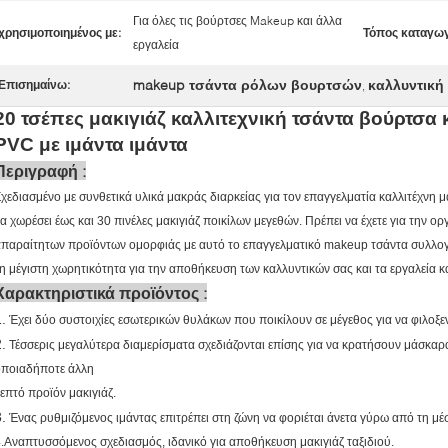
Για όλες τις βούρτσες Makeup και άλλα
χρησιμοποιημένος με:
Τόπος καταγωγ
εργαλεία
makeup τσάντα ρόλων βουρτσών
καλλυντική
Επισημαίνω:
,
20 τσέπες μακιγιάζ καλλιτεχνική τσάντα βούρτσα
PVC με ιμάντα ιμάντα
:
Περιγραφή
χεδιασμένο με συνθετικά υλικά μακράς διαρκείας για τον επαγγελματία καλλιτέχνη μ
α χωρέσει έως και 30 πινέλες μακιγιάζ ποικίλων μεγεθών. Πρέπει να έχετε για την
απαραίτητων προϊόντων ομορφιάς με αυτό το επαγγελματικό makeup τσάντα συλλο
η μέγιστη χωρητικότητα για την αποθήκευση των καλλυντικών σας και τα εργαλεία κα
:
Χαρακτηριστικά προϊόντος
.
Έχει δύο συστοιχίες εσωτερικών θυλάκων που ποικίλουν σε μέγεθος για να φιλο
.
Τέσσερις μεγαλύτερα διαμερίσματα σχεδιάζονται επίσης για να κρατήσουν μάσκαρα
οποιαδήποτε άλλη
επτό προϊόν μακιγιάζ.
.
Ένας ρυθμιζόμενος ιμάντας επιτρέπει στη ζώνη να φοριέται άνετα γύρω από τη 
.Αναπτυσσόμενος σχεδιασμός, ιδανικό για αποθήκευση μακιγιάζ ταξιδιού.