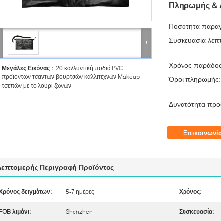
Πληρωμής & 
Ποσότητα παραγ
Συσκευασία λεπτ
Χρόνος παράδο
Μεγάλες Εικόνας :
20 καλλυντική ποδιά PVC
προϊόντων τσαντών βουρτσών καλλιτεχνών Makeup
Όροι πληρωμής:
τσεπών με το λουρί ζωνών
Δυνατότητα προ
Επικοινωνί
Λεπτομερής Περιγραφή Προϊόντος
Χρόνος δειγμάτων:
5-7 ημέρες
Χρόνος:
FOB λιμάνι:
Shenzhen
Συσκευασία: