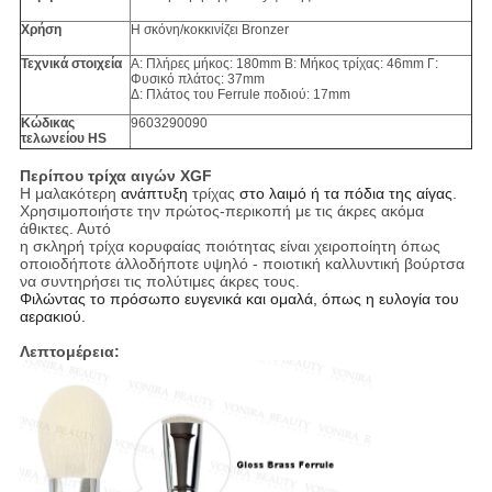
Χρήση
Η σκόνη/κοκκινίζει Bronzer
Τεχνικά στοιχεία
Α: Πλήρες μήκος: 180mm Β: Μήκος τρίχας: 46mm Γ:
Φυσικό πλάτος: 37mm
Δ: Πλάτος του Ferrule ποδιού: 17mm
Κώδικας
9603290090
τελωνείου HS
Περίπου τρίχα αιγών XGF
Η μαλακότερη
ανάπτυξη
τρίχας
στο λαιμό ή τα πόδια της αίγας
.
Χρησιμοποιήστε την πρώτος-περικοπή με τις άκρες ακόμα
άθικτες. Αυτό
η σκληρή τρίχα κορυφαίας ποιότητας είναι χειροποίητη όπως
οποιοδήποτε άλλοδήποτε υψηλό - ποιοτική καλλυντική βούρτσα
να συντηρήσει τις πολύτιμες άκρες τους.
Φιλώντας το πρόσωπο ευγενικά και ομαλά, όπως η ευλογία του
αερακιού.
Λεπτομέρεια: