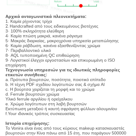
Αρχικά ανταγωνιστικά πλεονεκτήματα:
1.
Καμία ρίχνοντας τρίχα
2.
Handcrafted από τους ειδικευμένους βιοτέχνες
3· 100% σκληρότητα ελεύθερη
4· Καμία πτώση μακριά, κανένα ράγισμα
5· Μακράς διαρκείας, μακροχρόνια υπηρεσία μεταπώλησης
6· Καμία ράβδωση, κανένα εξασθενίζοντας χρώμα
7· Περιβαλλοντικό υλικό
8· AQL τυποποιημένη QC επιθεώρηση
9· Λογιστικοί έλεγχοι εργοστασίων και επικυρωμένη ο ISO
επιχείρηση
Τεχνογνωσία υπηρεσιών για τις ιδιωτικές πληροφορίες
ετικετών συνήθειας:
a. Πρότυπα βουρτσών, ποσότητα, ποιοτικό επίπεδο
b. Η τέχνη PDF σχεδίου λογότυπών σας & σχήμα AI
c. Η βούρτσα χειρίζεται τη μορφή και το χρώμα
d. Ferrule βουρτσών χρώμα
Υλικό ferrule αργιλίου ή ορείχαλκου
e. Χρώμα λογότυπων στη λαβή βουρτσών
Εκτύπωση μεταξιού ή καυτή σφράγιση φύλλων αλουμινίου
f.Your ιδανικός τρόπος συσκευασίας
Ιστορία επιχείρησης:
Το Vonira είναι ένας από τους κύριους makeup κατασκευαστές
βουρτσών στην Κίνα πάνω από 15 έτη, που παράγουν 500000