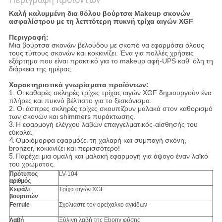
Καλή καλυμμένη δια θόλου βούρτσα Makeup σκονών
ασφαλίστρου με τη λεπτότερη πυκνή τρίχα αιγών XGF
Περιγραφή:
Μια βούρτσα σκονών βελούδου με σκοπό να εφαρμόσει όλους
τους τύπους σκονών και κοκκινίζει. Ένα για πολλές χρήσεις
εξάρτημα που είναι πρακτικό για το makeup αφή-UPS καθ' όλη τη
διάρκεια της ημέρας.
Χαρακτηριστικά γνωρίσματα προϊόντων:
1. Οι καθαρές σκληρές τρίχες τρίχας αιγών XGF δημιουργούν ένα
πλήρες και πυκνό βέλτιστο για το ξεσκόνισμα.
2. Οι άσπρες σκληρές τρίχες σκουπίζουν μαλακά στον καθορισμό
των σκονών και shimmers πυράκτωσης.
3.
Η εφαρμογή ελέγχου λαβών επαγγελματικός-αίσθησής του
εύκολα.
4.
Ομοιόμορφα εφαρμόζει τη χαλαρή και συμπαγή σκόνη,
bronzer, κοκκινίζει και περισσότερο!
5.
Παρέχει μια ομαλή και μαλακή εφαρμογή για άψογο έναν λαϊκό
του χρώματος.
Πρότυπος
LV-104
αριθμός
Κεφάλι
Τρίχα αιγών XGF
βουρτσών
Ferrule
Σχολιάστε τον ορείχαλκο αγκίδων
Λαβή
Ξύλινη λαβή της Ebony φύσης