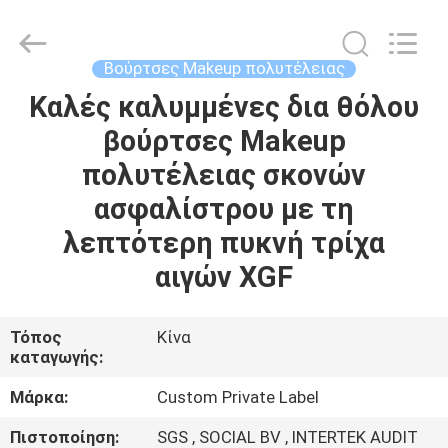
Changsha
Chanmy
Cosmetics
Co.,
Ltd.
Βούρτσες Makeup πολυτέλειας
All
Rights
Reserved.
Καλές καλυμμένες δια θόλου
ΣΠΊΤΙ
βούρτσες Makeup
ΠΡΟΪΌΝΤΑ
πολυτέλειας σκονών
ασφαλίστρου με τη
ΠΕΡΊΠΟΥ
λεπτότερη πυκνή τρίχα
ΕΜΕΊΣ
αιγών XGF
ΓΎΡΟΣ
Τόπος
Κίνα
καταγωγής:
ΕΡΓΟΣΤΑΣΊΩΝ
Μάρκα:
Custom Private Label
ΠΟΙΟΤΙΚΌΣ
Πιστοποίηση:
SGS , SOCIAL BV , INTERTEK AUDIT