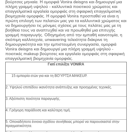
βούρτσες μηνιαία. Η ομορφιά Vonira deisgns και δημιουργεί μια
πλήρη γραμμή υψηλού - καλλυντικά ποιοτικού χρώματος και
επαγγελματικά εργαλεία ομορφιάς στη σφαιρική επαγγελματική
βιομηχανία ομορφιάς. Η ομορφιά Vonira προσπαθεί να είναι η
πρώτη επιλογή των πελατών μας για τα καλλυντικά χρώματος και
να δημιουργήσει τις μόνιμες σχέσεις με τους πελάτες μας με τη
βοήθεια τους να αναπτυχθεί και να προωθηθεί μια επιτυχής
γραμμή παραγωγής. Οδηγημένη από την εμπαθή καινοτομία, η
σκόπιμη καλλιτεχνία, unwavering τελειότητα διάκρινε τη
δημιουργικότητα και την εμπιστευμένη συνεργασία, ομορφιά
Vonira deisgns και δημιουργεί μια πλήρη γραμμή υψηλού -
ποιοτικές makeup βούρτσες και εργαλεία ομορφιάς στη σφαιρική
επαγγελματική βιομηχανία ομορφιάς.
Γιατί επιλέξτε VONIRA
15 εμπειρία ετών για και τη ΒΟΎΡΤΣΑ MAKEUP.
2. Υψηλού επιπέδου ικανότητα ανάπτυξης και προηγμένες τεχνικές.
3. Αξιόπιστη ποιότητα παραγωγής.
4. Γρήγορη παράδοση και καλύτερη τιμή.
5. Οποιαδήποτε έννοια σχεδίου συνήθειας μπορεί να παρουσιαστεί στην
πραγματικότητα.