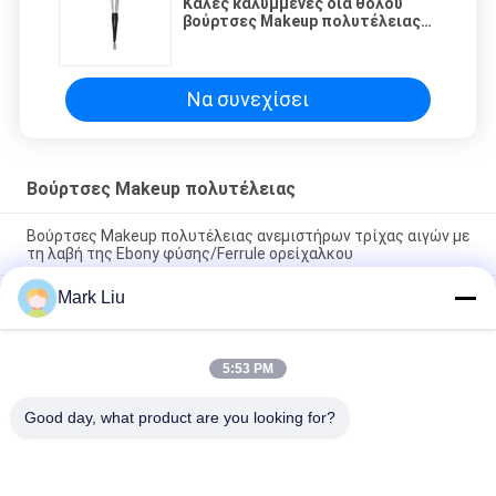
Καλές καλυμμένες δια θόλου
βούρτσες Makeup πολυτέλειας
σκονών ασφαλίστρου με τη
λεπτότερη πυκνή τρίχα αιγών
XGF
Να συνεχίσει
Βούρτσες Makeup πολυτέλειας
Βούρτσες Makeup πολυτέλειας ανεμιστήρων τρίχας αιγών με
τη λαβή της Ebony φύσης/Ferrule ορείχαλκου
Mark Liu
Η πολυτέλεια λόξευσε τη βούρτσα σκονών makeup με την
καταπληκτική μαλακή και πυκνή σκοτεινή καφετιά τρίχα
αιγών XGF
5:53 PM
Βούρτσα ιδρύματος καλλιτεχνών πολυτέλειας με την
εξαιρετικά λουξ κοκκώδη τρίχα φύσης
Good day, what product are you looking for?
Λαϊκή κατηγορία
Όλα