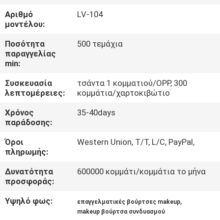
ΈΛΕΓΧΟΣ
Αριθμό
LV-104
μοντέλου:
SITEMAP
Ποσότητα
500 τεμάχια
παραγγελίας
min:
PRIVACY
Συσκευασία
τσάντα 1 κομματιού/OPP, 300
POLICY
λεπτομέρειες:
κομμάτια/χαρτοκιβώτιο
Χρόνος
35-40days
παράδοσης:
Όροι
Western Union, T/T, L/C, PayPal,
πληρωμής:
Δυνατότητα
600000 κομμάτι/κομμάτια το μήνα
προσφοράς:
Υψηλό φως:
,
επαγγελματικές βούρτσες makeup
makeup βούρτσα συνδυασμού