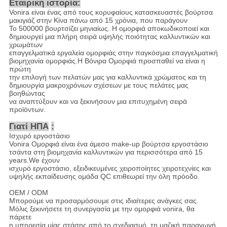
Εταιρική ιστορία:
Vonira είναι ένας από τους κορυφαίους κατασκευαστές βούρτσα
μακιγιάζ στην Κίνα πάνω από 15 χρόνια, που παράγουν
Το 500000 βουρτσίζει μηνιαίως. Η ομορφιά αποκωδικοποιεί και
δημιουργεί μια πλήρη σειρά υψηλής ποιότητας καλλυντικών και
χρωμάτων
επαγγελματικά εργαλεία ομορφιάς στην παγκόσμια επαγγελματική
βιομηχανία ομορφιάς.Η Βόνιρα Ομορφιά προσπαθεί να είναι η
πρώτη
την επιλογή των πελατών μας για καλλυντικά χρώματος και τη
δημιουργία μακροχρόνιων σχέσεων με τους πελάτες μας
βοηθώντας
να αναπτύξουν και να ξεκινήσουν μια επιτυχημένη σειρά
προϊόντων.
Γιατί ΗΠΑ
:
Ισχυρό εργοστάσιο
Vonira Ομορφιά είναι ένα άμεσο make-up βούρτσα εργοστάσιο
τσάντα στη βιομηχανία καλλυντικών για περισσότερα από 15
years.We έχουν
ισχυρό εργοστάσιο, εξειδικευμένες χειροποίητες χειροτεχνίες και
υψηλής εκπαίδευσης ομάδα QC επιθεωρεί την όλη πρόοδο.
OEM / ODM
Μπορούμε να προσαρμόσουμε στις ιδιαίτερες ανάγκες σας.
Μόλις ξεκινήσετε τη συνεργασία με την ομορφιά vonira, θα
πάρετε
η υπηρεσία μίας στάσης από το σχεδιασμό, τη μαζική παραγωγή