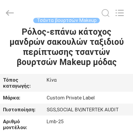
Changsha
Chanmy
Cosmetics
Co.,
Ltd.
Τσάντα βουρτσών Makeup
All
Rights
Reserved.
Ρόλος-επάνω κάτοχος
ΣΠΊΤΙ
μανδρών σακουλών ταξιδιού
ΠΡΟΪΌΝΤΑ
περίπτωσης τσαντών
βουρτσών Makeup μόδας
ΠΕΡΊΠΟΥ
ΕΜΕΊΣ
Τόπος
Κίνα
καταγωγής:
ΓΎΡΟΣ
Μάρκα:
Custom Private Label
ΕΡΓΟΣΤΑΣΊΩΝ
Πιστοποίηση:
SGS,SOCIAL BV,INTERTEK AUDIT
Αριθμό
Lmb-25
ΠΟΙΟΤΙΚΌΣ
μοντέλου: