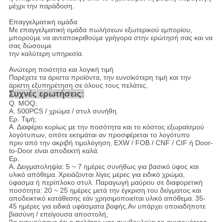
μέχρι την παράδοση.
Επαγγελματική ομάδα
Με επαγγελματική ομάδα πωλήσεων εξωτερικού εμπορίου,
μπορούμε να ανταποκριθούμε γρήγορα στην ερώτησή σας και να
σας δώσουμε
την καλύτερη υπηρεσία.
Ανώτερη ποιότητα και λογική τιμή
Παρέχετε τα άριστα προϊόντα, την ευνοϊκότερη τιμή και την
άριστη εξυπηρέτηση σε όλους τους πελάτες.
Συχνές ερωτήσεις:
Q. MOQ;
A. 500PCS / χρώμα / στυλ συνήθη.
Ερ. Τιμή;
Α. Διαφέρει κυρίως με την ποσότητα και το κόστος εξωραϊσμού
λογότυπων, οπότε εκτιμάται αν προσφέρεται το λογότυπο
πριν από την ακριβή τιμολόγηση.
EXW / FOB / CNF / CIF ή Door-
to-Door είναι αποδεκτή καλά.
Ερ.
Α. Δειγματοληψία: 5 ~ 7 ημέρες συνήθως για βασικό ύφος και
υλικό απόθεμα.
Χρειάζονται λίγες μέρες για ειδικό χρώμα,
ύφασμα ή περίπλοκο στυλ. Παραγωγή μαύρου σε διαφορετική
ποσότητα: 20 ~ 25 ημέρες μετά την έγκριση του δείγματος και
αποδεικτικό κατάθεσης εάν χρησιμοποιείται υλικό απόθεμα.
35-
45 ημέρες για ειδικά υφάσματα βαφής.Αν υπάρχει οποιαδήποτε
βιασύνη / επείγουσα αποστολή,