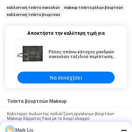
καλλυντική τσάντα σακουλών
makeup τσάντα ρόλων βουρτσών
καλλυντική τσάντα βουρτσών
Αποκτήστε την καλύτερη τιμή για
Ρόλος-επάνω κάτοχος μανδρών
σακουλών ταξιδιού περίπτωσης
τσαντών βουρτσών Makeup
μόδας
Να συνεχίσει
Τσάντα βουρτσών Makeup
Καλύτερες πωλώντας ποδιά/ζώνη εργαλείων βουρτσών
Makeup δέρματος Faux με το λουρί ελαφρύ
Mark Liu
PU μολυβιών περίπτωσης σακουλών κυμάτων λωρίδων