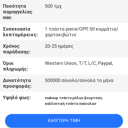
ΈΛΕΓΧΟΣ
Ποσότητα
500 τμχ
παραγγελίας
min:
SITEMAP
Συσκευασία
1 τσάντα piece/OPP, 50 κομμάτια/
λεπτομέρειες:
χαρτοκιβώτιο
PRIVACY
Χρόνος
20-25 ημέρες
POLICY
παράδοσης:
Όροι
Western Union, T/T, L/C, Paypal,
πληρωμής:
Δυνατότητα
500000 σύνολο/σύνολα το μήνα
προσφοράς:
Υψηλό φως:
,
makeup τσάντα ρόλων βουρτσών
καλλυντική τσάντα σακουλών
ΚΑΛΎΤΕΡΗ ΤΙΜΉ