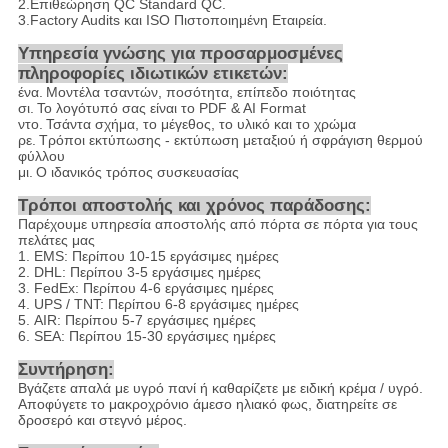
2.Επιθεώρηση QC Standard QC.
3.Factory Audits και ISO Πιστοποιημένη Εταιρεία.
Υπηρεσία γνώσης για προσαρμοσμένες
πληροφορίες ιδιωτικών ετικετών:
ένα.
Μοντέλα τσαντών, ποσότητα, επίπεδο ποιότητας
σι.
Το λογότυπό σας είναι το PDF & AI Format
ντο.
Τσάντα σχήμα, το μέγεθος, το υλικό και το χρώμα
ρε.
Τρόποι εκτύπωσης - εκτύπωση μεταξιού ή σφράγιση θερμού
φύλλου
μι.
Ο ιδανικός τρόπος συσκευασίας
Τρόποι αποστολής και χρόνος παράδοσης:
Παρέχουμε υπηρεσία αποστολής από πόρτα σε πόρτα για τους
πελάτες μας
1. EMS: Περίπου 10-15 εργάσιμες ημέρες
2. DHL: Περίπου 3-5 εργάσιμες ημέρες
3. FedEx: Περίπου 4-6 εργάσιμες ημέρες
4. UPS / TNT: Περίπου 6-8 εργάσιμες ημέρες
5. AIR: Περίπου 5-7 εργάσιμες ημέρες
6. SEA: Περίπου 15-30 εργάσιμες ημέρες
Συντήρηση:
Βγάζετε απαλά με υγρό πανί ή καθαρίζετε με ειδική κρέμα / υγρό.
Αποφύγετε το μακροχρόνιο άμεσο ηλιακό φως, διατηρείτε σε
δροσερό και στεγνό μέρος.