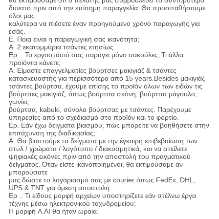
θα εκτιμούσαμε ότι ο πελάτης μας συμβουλεύει το συντομότερο
δυνατό πριν από την επίσημη παραγγελία.
Θα προσπαθήσουμε
όλοι μας
καλύτερα να πιέσετε έναν προηγούμενο χρόνο παραγωγής για
εσάς.
Ε. Ποια είναι η παραγωγική σας ικανότητα;
A. 2 εκατομμύρια τσάντες ετησίως.
Ερ .: Το εργοστάσιό σας παράγει μόνο σακούλες;
Τι άλλα
προϊόντα κάνετε;
Α. Είμαστε επαγγελματίες βούρτσες μακιγιάζ & τσάντες
κατασκευαστής για περισσότερα από 15 years.Besides μακιγιάζ
τσάντες βούρτσα, έχουμε επίσης το προϊόν όλων των ειδών τις
βούρτσες μακιγιάζ, όπως βούρτσα σκόνη, βούρτσα μάγουλο,
γωνίες
βούρτσα, kabuki, σύνολα βούρτσας με τσάντες. Παρέχουμε
υπηρεσίες από το σχεδιασμό στο προϊόν και το φορτίο.
Ερ. Εάν έχω δείγματα βιασμού, πώς μπορείτε να βοηθήσετε στην
επιτάχυνση της διαδικασίας;
Α. Θα βιαστούμε τα δείγματα με την έγκαιρη επιβεβαίωση των
στυλ / χρώματα / λογότυπο / διακοσμητικά, και να στείλετε
ψηφιακές εικόνες πριν από την αποστολή του πραγματικού
δείγματος.
Όταν είστε ικανοποιημένοι, θα εκτιμούσαμε αν
μπορούσατε
μας δώστε το λογαριασμό σας με courier όπως FedEx, DHL,
UPS & TNT για άμεση αποστολή.
Ερ .: Τι είδους μορφή αρχείων υποστηρίζετε εάν στέλνω έργα
τέχνης μέσω ηλεκτρονικού ταχυδρομείου;
Η μορφή A.AI θα ήταν ωραία.