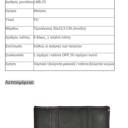
Αριθμός μοντέλου
LMB-25
Χρώμα
Μαύρος
Υλικό
PU
Μέγεθος
Προσέγγιση 30x23,5 CM (Ανοίξτε)
Αριθμός τσέπης
8 θήκες, 1 πλαϊνή τσέπη
Εκτύπωση
Καθώς οι ανάγκες των πελατών
Συσκευασία
1 τεμάχιο / τσάντα OPP, 50 τεμάχια / κουτί
Χρήση
Χαρτικά / βούρτσα μακιγιάζ / τσάντα βούρτσα νυχιών
Λεπτομέρεια: