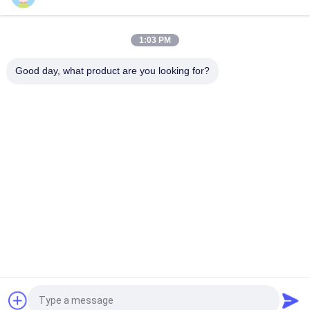
φερμουάρ περάτωσης ταξιδιού καλλυντικός Makeup
κάτοχος χαρτικών μανδρών τσαντών χαριτωμένος
1:03 PM
Επαγγελματική Toiletry σακουλών ρόλων βουρτσών Makeup
τσάντα αποθήκευσης μολυβιών μανδρών κατόχων
Good day, what product are you looking for?
Λαϊκή κατηγορία
Όλα
Βούρτσες Makeup 
Υψηλός - Βούρτσες 
Πολυτέλειας
Ποιοτικού Makeup
Ιδιωτικές 
Φυσικές Βούρτσες 
Βούρτσες Ετικετών 
Makeup Τρίχας
Makeup
Συνθετικές 
Επαγγελματικό 
Βούρτσες Makeup
Σύνολο Βουρτσών 
Makeup
Σύνολο Βουρτσών 
Συλλογή Βουρτσών 
Makeup Ταξιδιού
Makeup
Αίτηση κράτησης