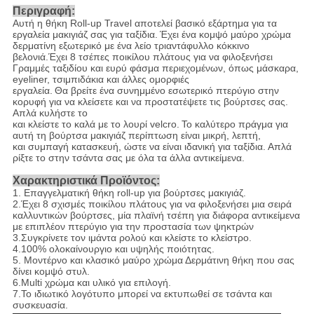
Περιγραφή:
Αυτή η θήκη Roll-up Travel αποτελεί βασικό εξάρτημα για τα
εργαλεία μακιγιάζ σας για ταξίδια.
Έχει ένα κομψό μαύρο χρώμα
δερματίνη εξωτερικό με ένα λείο τριαντάφυλλο κόκκινο
βελονιά.Έχει 8 τσέπες ποικίλου πλάτους για να φιλοξενήσει
Γραμμές ταξιδίου και ευρύ φάσμα περιεχομένων, όπως μάσκαρα,
eyeliner, τσιμπιδάκια και άλλες ομορφιές
εργαλεία.
Θα βρείτε ένα συνημμένο εσωτερικό πτερύγιο στην
κορυφή για να κλείσετε και να προστατέψετε τις βούρτσες σας.
Απλά κυλήστε το
και κλείστε το καλά με το λουρί velcro.
Το καλύτερο πράγμα για
αυτή τη βούρτσα μακιγιάζ περίπτωση είναι μικρή, λεπτή,
και συμπαγή κατασκευή, ώστε να είναι ιδανική για ταξίδια.
Απλά
ρίξτε το στην τσάντα σας με όλα τα άλλα αντικείμενα.
Χαρακτηριστικά Προϊόντος:
1. Επαγγελματική θήκη roll-up για βούρτσες μακιγιάζ.
2.Έχει 8 σχισμές ποικίλου πλάτους για να φιλοξενήσει μια σειρά
καλλυντικών βούρτσες, μία πλαϊνή τσέπη για διάφορα αντικείμενα
με επιπλέον πτερύγιο για την προστασία των ψηκτρών
3.Συγκρίνετε τον ιμάντα ρολού και κλείστε το κλείστρο.
4.100% ολοκαίνουργιο και υψηλής ποιότητας.
5. Μοντέρνο και κλασικό μαύρο χρώμα Δερμάτινη θήκη που σας
δίνει κομψό στυλ.
6.Multi χρώμα και υλικό για επιλογή.
7.Το ιδιωτικό λογότυπο μπορεί να εκτυπωθεί σε τσάντα και
συσκευασία.