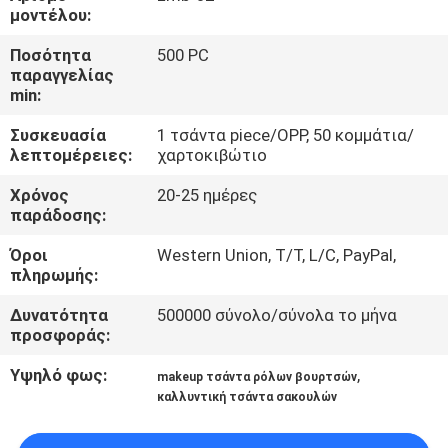
ΈΛΕΓΧΟΣ
μοντέλου:
Ποσότητα
500 PC
SITEMAP
παραγγελίας
min:
Συσκευασία
1 τσάντα piece/OPP, 50 κομμάτια/
PRIVACY
λεπτομέρειες:
χαρτοκιβώτιο
POLICY
Χρόνος
20-25 ημέρες
παράδοσης:
Όροι
Western Union, T/T, L/C, PayPal,
πληρωμής:
Δυνατότητα
500000 σύνολο/σύνολα το μήνα
προσφοράς:
Υψηλό φως:
,
makeup τσάντα ρόλων βουρτσών
καλλυντική τσάντα σακουλών