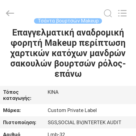
Changsha
Chanmy
Cosmetics
Co.,
Ltd.
Τσάντα βουρτσών Makeup
All
Rights
Reserved.
Επαγγελματική αναδρομική
ΣΠΊΤΙ
φορητή Makeup περίπτωση
ΠΡΟΪΌΝΤΑ
χαρτικών κατόχων μανδρών
σακουλών βουρτσών ρόλος-
ΠΕΡΊΠΟΥ
επάνω
ΕΜΕΊΣ
Τόπος
ΚΙΝΑ
καταγωγής:
ΓΎΡΟΣ
ΕΡΓΟΣΤΑΣΊΩΝ
Μάρκα:
Custom Private Label
Πιστοποίηση:
SGS,SOCIAL BV,INTERTEK AUDIT
ΠΟΙΟΤΙΚΌΣ
Αριθμό
Lmb-32