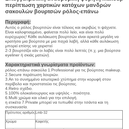
περίπτωση χαρτικών κατόχων μανδρών
σακουλών βουρτσών ρόλος-επάνω
Περιγραφή:
Αυτός ο ρόλος βουρτσών είναι τέλειος και ακριβώς τι ψάχνετε.
Είναι καλοφτιαγμένο, φαίνεται πολύ λείο, και είναι πολύ
ευρύχωρος! Κάθε αυλάκωση βουρτσών είναι αρκετά μεγάλη να
κρατήσει μια βούρτσα με μια παχιά λαβή, αλλά κάθε αυλάκωση
μπορεί επίσης να χειριστεί
2-3 βουρτσίζει εάν οι λαβές είναι πολύ λεπτές (π.χ. μια βούρτσα
eyeliner ή σκιάς ματιών).
Χαρακτηριστικά γνωρίσματα προϊόντων:
ρόλος-επάνω σακούλα 1.Professional για τις βούρτσες makeup.
2.Secure περάτωση λουριών.
3.An το συνημμένο εσωτερικό χτύπημα στην κορυφή στον
περίβολο και προστατεύει τις βούρτσες.
4.Retro σχέδιο.
5.100% ολοκαίνουργιος και υψηλός - ποιότητα.
6.Multi χρώμα και υλικό για την επιλογή.
η ετικέτα 7.Private μπορεί να τυπωθεί στην τσάντα και τη
συσκευασία.
Πρότυπος αριθμός
Lmb-32
Χρώμα
Καφετής