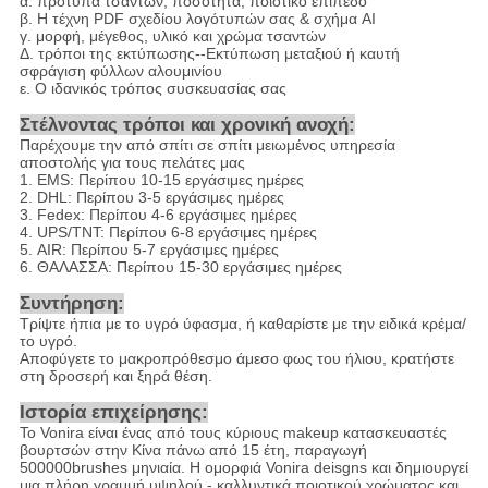
α. πρότυπα τσαντών, ποσότητα, ποιοτικό επίπεδο
β. Η τέχνη PDF σχεδίου λογότυπών σας & σχήμα AI
γ. μορφή, μέγεθος, υλικό και χρώμα τσαντών
Δ. τρόποι της εκτύπωσης--Εκτύπωση μεταξιού ή καυτή
σφράγιση φύλλων αλουμινίου
ε. Ο ιδανικός τρόπος συσκευασίας σας
Στέλνοντας τρόποι και χρονική ανοχή:
Παρέχουμε την από σπίτι σε σπίτι μειωμένος υπηρεσία
αποστολής για τους πελάτες μας
1. EMS: Περίπου 10-15 εργάσιμες ημέρες
2. DHL: Περίπου 3-5 εργάσιμες ημέρες
3. Fedex: Περίπου 4-6 εργάσιμες ημέρες
4. UPS/TNT: Περίπου 6-8 εργάσιμες ημέρες
5. AIR: Περίπου 5-7 εργάσιμες ημέρες
6. ΘΑΛΑΣΣΑ: Περίπου 15-30 εργάσιμες ημέρες
Συντήρηση:
Τρίψτε ήπια με το υγρό ύφασμα, ή καθαρίστε με την ειδικά κρέμα/
το υγρό.
Αποφύγετε το μακροπρόθεσμο άμεσο φως του ήλιου, κρατήστε
στη δροσερή και ξηρά θέση.
Ιστορία επιχείρησης:
Το Vonira είναι ένας από τους κύριους makeup κατασκευαστές
βουρτσών στην Κίνα πάνω από 15 έτη, παραγωγή
500000brushes μηνιαία. Η ομορφιά Vonira deisgns και δημιουργεί
μια πλήρη γραμμή υψηλού - καλλυντικά ποιοτικού χρώματος και