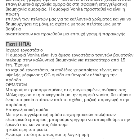
επαγγελματικά εργαλεία ομορφιάς στη σφαιρική επαγγελματική
βιομηχανία ομορφιάς. Η ομορφιά Vonira προσπαθεί να είναι η
πρώτη
επιλογή των πελατών μας για τα καλλυντικά χρώματος και για να
δημιουργήσει τις μόνιμες σχέσεις με τους πελάτες μας με τη
βοήθεια
αναπτύσσουν και προωθούν μια επιτυχή γραμμή παραγωγής.
Γιατί ΗΠΑ
:
Ισχυρό εργοστάσιο
Η ομορφιά Vonira είναι ένα άμεσο εργοστάσιο τσαντών βουρτσών
makeup στην καλλυντική βιομηχανία για περισσότερο από 15
έτη. Έχουμε
το ισχυρό εργοστάσιο, οι επιδέξιες χειροποίητες τέχνες και η
υψηλής μόρφωσης QC ομάδα επιθεωρούν ολόκληρη την
πρόοδο.
OEM/ODM
Μπορούμε προσαρμοσμένος στις συγκεκριμένες ανάγκες σας.
Μόλις αρχίσετε τη συνεργασία με την ομορφιά vonira, θα πάρετε
ένας υπηρεσία στάσεων από το σχέδιο, μαζική παραγωγή στην
παράδοση.
Επαγγελματική ομάδα
Με την επαγγελματική ομάδα επιχειρησιακών πωλήσεων
εξωτερικού εμπορίου, μπορούμε γρήγορα να αποκριθούμε στην
έρευνά σας και να σας δώσουμε
η καλύτερη υπηρεσία.
Ανώτερη ποιότητα όπως και τη λογική τιμή