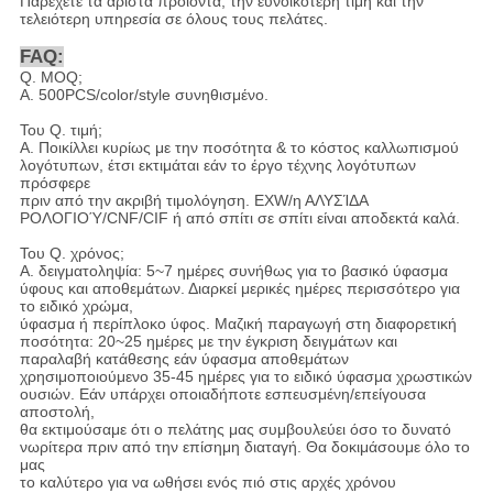
Παρέχετε τα άριστα προϊόντα, την ευνοϊκότερη τιμή και την
τελειότερη υπηρεσία σε όλους τους πελάτες.
FAQ:
Q. MOQ;
Α. 500PCS/color/style συνηθισμένο.
Του Q. τιμή;
Α. Ποικίλλει κυρίως με την ποσότητα & το κόστος καλλωπισμού
λογότυπων, έτσι εκτιμάται εάν το έργο τέχνης λογότυπων
πρόσφερε
πριν από την ακριβή τιμολόγηση. EXW/η ΑΛΥΣΊΔΑ
ΡΟΛΟΓΙΟΎ/CNF/CIF ή από σπίτι σε σπίτι είναι αποδεκτά καλά.
Του Q. χρόνος;
Α. δειγματοληψία: 5~7 ημέρες συνήθως για το βασικό ύφασμα
ύφους και αποθεμάτων. Διαρκεί μερικές ημέρες περισσότερο για
το ειδικό χρώμα,
ύφασμα ή περίπλοκο ύφος. Μαζική παραγωγή στη διαφορετική
ποσότητα: 20~25 ημέρες με την έγκριση δειγμάτων και
παραλαβή κατάθεσης εάν ύφασμα αποθεμάτων
χρησιμοποιούμενο 35-45 ημέρες για το ειδικό ύφασμα χρωστικών
ουσιών. Εάν υπάρχει οποιαδήποτε εσπευσμένη/επείγουσα
αποστολή,
θα εκτιμούσαμε ότι ο πελάτης μας συμβουλεύει όσο το δυνατό
νωρίτερα πριν από την επίσημη διαταγή. Θα δοκιμάσουμε όλο το
μας
το καλύτερο για να ωθήσει ενός πιό στις αρχές χρόνου