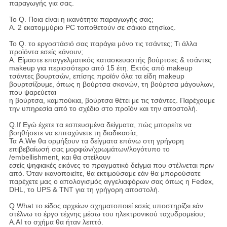
παραγωγής για σας.
Το Q. Ποια είναι η ικανότητα παραγωγής σας;
Α. 2 εκατομμύριο PC τοποθετούν σε σάκκο ετησίως.
Το Q. το εργοστάσιό σας παράγει μόνο τις τσάντες; Τι άλλα
προϊόντα εσείς κάνουν;
Α. Είμαστε επαγγελματικός κατασκευαστής βούρτσες & τσάντες
makeup για περισσότερο από 15 έτη. Εκτός από makeup
τσάντες βουρτσών, επίσης προϊόν όλα τα είδη makeup
βουρτσίζουμε, όπως η βούρτσα σκονών, τη βούρτσα μάγουλων,
που ψαρεύεται
η βούρτσα, καμπούκια, βούρτσα θέτει με τις τσάντες. Παρέχουμε
την υπηρεσία από το σχέδιο στο προϊόν και την αποστολή.
Q.If Εγώ έχετε τα εσπευσμένα δείγματα, πώς μπορείτε να
βοηθήσετε να επιταχύνετε τη διαδικασία;
Τα A.We θα ορμήξουν τα δείγματα επάνω στη γρήγορη
επιβεβαίωσή σας μορφών/χρωμάτων/λογότυπο το
/embellishment, και θα στείλουν
εσείς ψηφιακές εικόνες το πραγματικό δείγμα που στέλνεται πριν
από. Όταν ικανοποιείτε, θα εκτιμούσαμε εάν θα μπορούσατε
παρέχετε μας ο απολογισμός αγγελιαφόρων σας όπως η Fedex,
DHL, το UPS & TNT για τη γρήγορη αποστολή.
Q.What το είδος αρχείων σχηματοποιεί εσείς υποστηρίζει εάν
στέλνω το έργο τέχνης μέσω του ηλεκτρονικού ταχυδρομείου;
A.AI το σχήμα θα ήταν λεπτό.