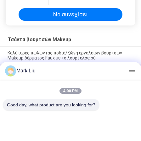
σακουλών βουρτσών ρόλος-
επάνω
Να συνεχίσει
Τσάντα βουρτσών Makeup
Καλύτερες πωλώντας ποδιά/ζώνη εργαλείων βουρτσών
Makeup δέρματος Faux με το λουρί ελαφρύ
Mark Liu
PU μολυβιών περίπτωσης σακουλών κυμάτων λωρίδων
φερμουάρ περάτωσης ταξιδιού καλλυντικός Makeup
κάτοχος χαρτικών μανδρών τσαντών χαριτωμένος
4:00 PM
Επαγγελματική Toiletry σακουλών ρόλων βουρτσών Makeup
τσάντα αποθήκευσης μολυβιών μανδρών κατόχων
Good day, what product are you looking for?
Λαϊκή κατηγορία
Όλα
Βούρτσες Makeup 
Υψηλός - Βούρτσες 