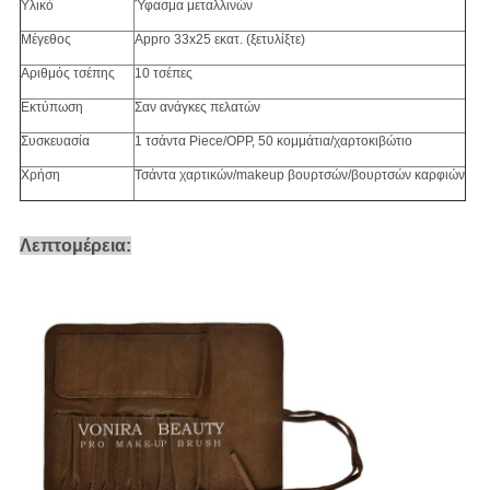
Υλικό
Ύφασμα μεταλλινών
Μέγεθος
Appro 33x25 εκατ. (ξετυλίξτε)
Αριθμός τσέπης
10 τσέπες
Εκτύπωση
Σαν ανάγκες πελατών
Συσκευασία
1 τσάντα Piece/OPP, 50 κομμάτια/χαρτοκιβώτιο
Χρήση
Τσάντα χαρτικών/makeup βουρτσών/βουρτσών καρφιών
Λεπτομέρεια: