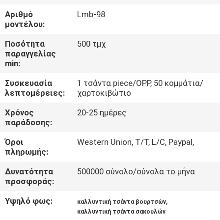
ΈΛΕΓΧΟΣ
Αριθμό
Lmb-98
μοντέλου:
SITEMAP
Ποσότητα
500 τμχ
παραγγελίας
min:
PRIVACY
Συσκευασία
1 τσάντα piece/OPP, 50 κομμάτια/
POLICY
λεπτομέρειες:
χαρτοκιβώτιο
Χρόνος
20-25 ημέρες
παράδοσης:
Όροι
Western Union, T/T, L/C, Paypal,
πληρωμής:
Δυνατότητα
500000 σύνολο/σύνολα το μήνα
προσφοράς:
Υψηλό φως:
,
καλλυντική τσάντα βουρτσών
καλλυντική τσάντα σακουλών