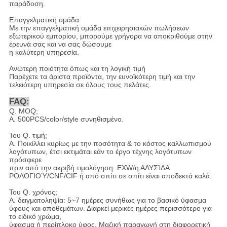
παράδοση.
Επαγγελματική ομάδα
Με την επαγγελματική ομάδα επιχειρησιακών πωλήσεων
εξωτερικού εμπορίου, μπορούμε γρήγορα να αποκριθούμε στην
έρευνά σας και να σας δώσουμε
η καλύτερη υπηρεσία.
Ανώτερη ποιότητα όπως και τη λογική τιμή
Παρέχετε τα άριστα προϊόντα, την ευνοϊκότερη τιμή και την
τελειότερη υπηρεσία σε όλους τους πελάτες.
FAQ:
Q. MOQ;
Α. 500PCS/color/style συνηθισμένο.
Του Q. τιμή;
Α. Ποικίλλει κυρίως με την ποσότητα & το κόστος καλλωπισμού
λογότυπων, έτσι εκτιμάται εάν το έργο τέχνης λογότυπων
πρόσφερε
πριν από την ακριβή τιμολόγηση. EXW/η ΑΛΥΣΊΔΑ
ΡΟΛΟΓΙΟΎ/CNF/CIF ή από σπίτι σε σπίτι είναι αποδεκτά καλά.
Του Q. χρόνος;
Α. δειγματοληψία: 5~7 ημέρες συνήθως για το βασικό ύφασμα
ύφους και αποθεμάτων. Διαρκεί μερικές ημέρες περισσότερο για
το ειδικό χρώμα,
ύφασμα ή περίπλοκο ύφος. Μαζική παραγωγή στη διαφορετική