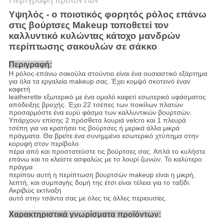
Υψηλός - ο ποιοτικός φορητός ρόλος επάνω
στις βούρτσες Makeup τοποθετεί τον
καλλυντικό κυλώντας κάτοχο μανδρών
περίπτωσης σακουλών σε σάκκο
Περιγραφή:
Η ρόλος-επάνω σακούλα στούντιο είναι ένα ουσιαστικό εξάρτημα
για όλα τα εργαλεία makeup σας. Έχει κομψό σκοτεινό έναν
καφετή
leatherette εξωτερικό με ένα ομαλό καφετί εσωτερικό υφάσματος
απόδειξης βροχής. Έχει 22 τσέπες των ποικίλων πλατών
προσαρμόστε ένα ευρύ φάσμα των καλλυντικών βουρτσών.
Υπάρχουν επίσης 2 πρόσθετα λουριά velcro και 1 πλευρά
τσέπη για να κρατήσει τις βούρτσες ή μερικά άλλα μικρά
πράγματα. Θα βρείτε ένα συνημμένο εσωτερικό χτύπημα στην
κορυφή στον περίβολο
πέρα από και προστατεύστε τις βούρτσες σας. Απλά το κυλήστε
επάνω και το κλείστε ασφαλώς με το λουρί ζωνών. Το καλύτερο
πράγμα
περίπου αυτή η περίπτωση βουρτσών makeup είναι η μικρή,
λεπτή, και συμπαγής δομή της έτσι είναι τέλεια για το ταξίδι.
Ακριβώς εκτίναξη
αυτό στην τσάντα σας με όλες τις άλλες περιουσίες.
Χαρακτηριστικά γνωρίσματα προϊόντων: