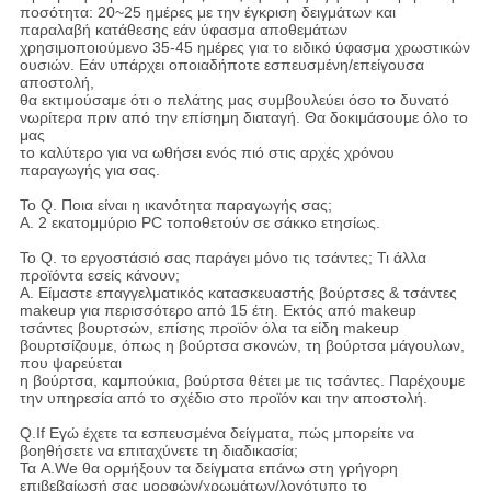
ποσότητα: 20~25 ημέρες με την έγκριση δειγμάτων και
παραλαβή κατάθεσης εάν ύφασμα αποθεμάτων
χρησιμοποιούμενο 35-45 ημέρες για το ειδικό ύφασμα χρωστικών
ουσιών. Εάν υπάρχει οποιαδήποτε εσπευσμένη/επείγουσα
αποστολή,
θα εκτιμούσαμε ότι ο πελάτης μας συμβουλεύει όσο το δυνατό
νωρίτερα πριν από την επίσημη διαταγή. Θα δοκιμάσουμε όλο το
μας
το καλύτερο για να ωθήσει ενός πιό στις αρχές χρόνου
παραγωγής για σας.
Το Q. Ποια είναι η ικανότητα παραγωγής σας;
Α. 2 εκατομμύριο PC τοποθετούν σε σάκκο ετησίως.
Το Q. το εργοστάσιό σας παράγει μόνο τις τσάντες; Τι άλλα
προϊόντα εσείς κάνουν;
Α. Είμαστε επαγγελματικός κατασκευαστής βούρτσες & τσάντες
makeup για περισσότερο από 15 έτη. Εκτός από makeup
τσάντες βουρτσών, επίσης προϊόν όλα τα είδη makeup
βουρτσίζουμε, όπως η βούρτσα σκονών, τη βούρτσα μάγουλων,
που ψαρεύεται
η βούρτσα, καμπούκια, βούρτσα θέτει με τις τσάντες. Παρέχουμε
την υπηρεσία από το σχέδιο στο προϊόν και την αποστολή.
Q.If Εγώ έχετε τα εσπευσμένα δείγματα, πώς μπορείτε να
βοηθήσετε να επιταχύνετε τη διαδικασία;
Τα A.We θα ορμήξουν τα δείγματα επάνω στη γρήγορη
επιβεβαίωσή σας μορφών/χρωμάτων/λογότυπο το