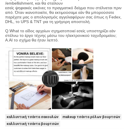
/embellishment, και θα στείλουν
εσείς ψηφιακές εικόνες το πραγματικό δείγμα που στέλνεται πριν
από. Όταν ικανοποιείτε, θα εκτιμούσαμε εάν θα μπορούσατε
παρέχετε μας ο απολογισμός αγγελιαφόρων σας όπως η Fedex,
DHL, το UPS & TNT για τη γρήγορη αποστολή.
Q.What το είδος αρχείων σχηματοποιεί εσείς υποστηρίζει εάν
στέλνω το έργο τέχνης μέσω του ηλεκτρονικού ταχυδρομείου;
A.AI το σχήμα θα ήταν λεπτό.
καλλυντική τσάντα σακουλών
makeup τσάντα ρόλων βουρτσών
καλλυντική τσάντα βουρτσών