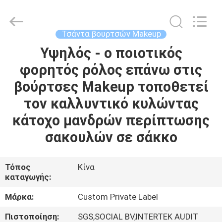
Changsha
Chanmy
Cosmetics
Co.,
Ltd.
Τσάντα βουρτσών Makeup
All
Rights
Reserved.
Υψηλός - ο ποιοτικός
ΣΠΊΤΙ
φορητός ρόλος επάνω στις
ΠΡΟΪΌΝΤΑ
βούρτσες Makeup τοποθετεί
τον καλλυντικό κυλώντας
ΠΕΡΊΠΟΥ
κάτοχο μανδρών περίπτωσης
ΕΜΕΊΣ
σακουλών σε σάκκο
ΓΎΡΟΣ
Τόπος
Κίνα
καταγωγής:
ΕΡΓΟΣΤΑΣΊΩΝ
Μάρκα:
Custom Private Label
ΠΟΙΟΤΙΚΌΣ
Πιστοποίηση:
SGS,SOCIAL BV,INTERTEK AUDIT