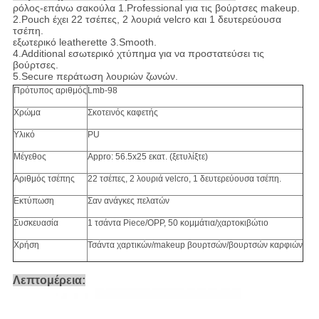
ρόλος-επάνω σακούλα 1.Professional για τις βούρτσες makeup.
2.Pouch έχει 22 τσέπες, 2 λουριά velcro και 1 δευτερεύουσα
τσέπη.
εξωτερικό leatherette 3.Smooth.
4.Additional εσωτερικό χτύπημα για να προστατεύσει τις
βούρτσες.
5.Secure περάτωση λουριών ζωνών.
Πρότυπος αριθμός
Lmb-98
Χρώμα
Σκοτεινός καφετής
Υλικό
PU
Μέγεθος
Appro: 56.5x25 εκατ. (ξετυλίξτε)
Αριθμός τσέπης
22 τσέπες, 2 λουριά velcro, 1 δευτερεύουσα τσέπη.
Εκτύπωση
Σαν ανάγκες πελατών
Συσκευασία
1 τσάντα Piece/OPP, 50 κομμάτια/χαρτοκιβώτιο
Χρήση
Τσάντα χαρτικών/makeup βουρτσών/βουρτσών καρφιών
Λεπτομέρεια: