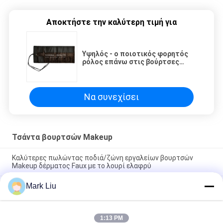
Αποκτήστε την καλύτερη τιμή για
Υψηλός - ο ποιοτικός φορητός
ρόλος επάνω στις βούρτσες
Makeup τοποθετεί τον
καλλυντικό κυλώντας κάτοχο
μανδρών περίπτωσης σακουλών
σε σάκκο
Να συνεχίσει
Τσάντα βουρτσών Makeup
Καλύτερες πωλώντας ποδιά/ζώνη εργαλείων βουρτσών
Makeup δέρματος Faux με το λουρί ελαφρύ
Mark Liu
PU μολυβιών περίπτωσης σακουλών κυμάτων λωρίδων
φερμουάρ περάτωσης ταξιδιού καλλυντικός Makeup
κάτοχος χαρτικών μανδρών τσαντών χαριτωμένος
1:13 PM
Επαγγελματική Toiletry σακουλών ρόλων βουρτσών Makeup