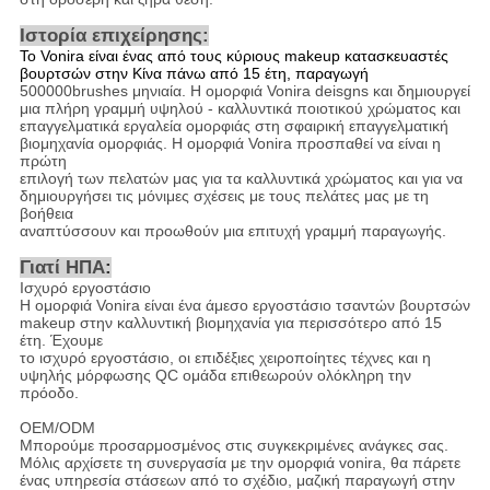
Ιστορία επιχείρησης:
Το Vonira είναι ένας από τους κύριους makeup κατασκευαστές
βουρτσών στην Κίνα πάνω από 15 έτη, παραγωγή
500000brushes μηνιαία. Η ομορφιά Vonira deisgns και δημιουργεί
μια πλήρη γραμμή υψηλού - καλλυντικά ποιοτικού χρώματος και
επαγγελματικά εργαλεία ομορφιάς στη σφαιρική επαγγελματική
βιομηχανία ομορφιάς. Η ομορφιά Vonira προσπαθεί να είναι η
πρώτη
επιλογή των πελατών μας για τα καλλυντικά χρώματος και για να
δημιουργήσει τις μόνιμες σχέσεις με τους πελάτες μας με τη
βοήθεια
αναπτύσσουν και προωθούν μια επιτυχή γραμμή παραγωγής.
Γιατί ΗΠΑ
:
Ισχυρό εργοστάσιο
Η ομορφιά Vonira είναι ένα άμεσο εργοστάσιο τσαντών βουρτσών
makeup στην καλλυντική βιομηχανία για περισσότερο από 15
έτη. Έχουμε
το ισχυρό εργοστάσιο, οι επιδέξιες χειροποίητες τέχνες και η
υψηλής μόρφωσης QC ομάδα επιθεωρούν ολόκληρη την
πρόοδο.
OEM/ODM
Μπορούμε προσαρμοσμένος στις συγκεκριμένες ανάγκες σας.
Μόλις αρχίσετε τη συνεργασία με την ομορφιά vonira, θα πάρετε
ένας υπηρεσία στάσεων από το σχέδιο, μαζική παραγωγή στην