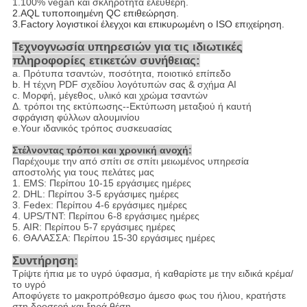
1.100%
vegan και σκληρότητα ελεύθερη.
2.AQL τυποποιημένη QC επιθεώρηση.
3.Factory λογιστικοί έλεγχοι και επικυρωμένη ο ISO επιχείρηση.
Τεχνογνωσία υπηρεσιών για τις ιδιωτικές
πληροφορίες ετικετών συνήθειας:
a.
Πρότυπα τσαντών, ποσότητα, ποιοτικό επίπεδο
b.
Η τέχνη PDF σχεδίου λογότυπών σας & σχήμα AI
c.
Μορφή, μέγεθος, υλικό και χρώμα τσαντών
Δ. τρόποι της εκτύπωσης--Εκτύπωση μεταξιού ή καυτή
σφράγιση φύλλων αλουμινίου
e.Your ιδανικός τρόπος συσκευασίας
Στέλνοντας τρόποι και χρονική ανοχή:
Παρέχουμε την από σπίτι σε σπίτι μειωμένος υπηρεσία
αποστολής για τους πελάτες μας
1. EMS: Περίπου 10-15 εργάσιμες ημέρες
2. DHL: Περίπου 3-5 εργάσιμες ημέρες
3. Fedex: Περίπου 4-6 εργάσιμες ημέρες
4. UPS/TNT: Περίπου 6-8 εργάσιμες ημέρες
5. AIR: Περίπου 5-7 εργάσιμες ημέρες
6. ΘΑΛΑΣΣΑ: Περίπου 15-30 εργάσιμες ημέρες
Συντήρηση:
Τρίψτε ήπια με το υγρό ύφασμα, ή καθαρίστε με την ειδικά κρέμα/
το υγρό
Αποφύγετε το μακροπρόθεσμο άμεσο φως του ήλιου, κρατήστε
στη δροσερή και ξηρά θέση.