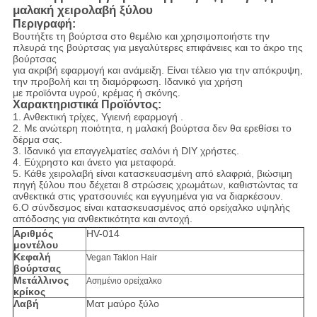
μαλακή χειρολαβή ξύλου
Περιγραφή:
Βουτήξτε τη βούρτσα στο θεμέλιο και χρησιμοποιήστε την
πλευρά της βούρτσας για μεγαλύτερες επιφάνειες και το άκρο της
βούρτσας
για ακριβή εφαρμογή και ανάμειξη. Είναι τέλειο για την απόκρυψη,
την προβολή και τη διαμόρφωση. Ιδανικό για χρήση
με προϊόντα υγρού, κρέμας ή σκόνης.
Χαρακτηριστικά Προϊόντος:
1.
Ανθεκτική τρίχες, Υγιεινή εφαρμογή
.
2. Με ανώτερη ποιότητα, η μαλακή βούρτσα δεν θα ερεθίσει το
δέρμα σας.
3. Ιδανικό για επαγγελματίες σαλόνι ή DIY χρήστες.
4. Εύχρηστο και άνετο για μεταφορά.
5.
Κάθε χειρολαβή είναι κατασκευασμένη από ελαφριά, βιώσιμη
πηγή ξύλου που δέχεται 8 στρώσεις χρωμάτων, καθιστώντας τα
ανθεκτικά στις γρατσουνιές και εγγυημένα για να διαρκέσουν.
6.Ο σύνδεσμος είναι κατασκευασμένος από ορείχαλκο υψηλής
απόδοσης για ανθεκτικότητα και αντοχή.
Αριθμός
HV-014
μοντέλου
Κεφαλή
Vegan Taklon Hair
βούρτσας
Μετάλλινος
Ασημένιο ορείχαλκο
κρίκος
Λαβή
Ματ μαύρο ξύλο