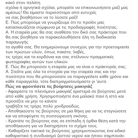
κακό στον πελάτη
σχόλια ή αρνητικά σχόλια,
μπορείτε
να επικοινωνήσετε μαζί μας
αμέσως!
Θα είμαστε περισσότερο από ευτυχείς
να σας βοηθήσουν να το λύσετε μαζί!
Ε. Πώς μπορούμε να γνωρίζουμε ότι το προϊόν μας
κατασκευάζεται σύμφωνα με τις προδιαγραφές ποιότητας;
Α. Η εταιρεία μας θα σας αναθέσει τον δικό σας πράκτορα που
θα σας βοηθήσει να παρακολουθήσετε όλη τη διαδικασία
παραγωγής
τα αγαθά σας.
Θα ενημερώνουμε συνεχώς για την προετοιμασία
των πρώτων υλών, όπως πακέτα, λαβές,
τις τρίχες και τα κορδόνια και σας στέλνουν πραγματικές
φωτογραφίες αυτών των υλικών.
Ε. Πώς θα μπορούσε η εταιρεία μας να είναι ο πράκτοράς σας;
Α. Στείλτε μας όλα τα στοιχεία για την εταιρεία σας και την
ποσότητα που θα μπορούσατε να παραγγείλετε κάθε χρόνο και
κάθε παραγγελία, τότε διαπραγματευόμαστε γι 'αυτό.
Πώς να φροντίσετε τις βούρτσες μακιγιάζ
- Αφαιρέστε το πλενόμενο μακιγιάζ αριστερά σε βούρτσες μετά
από κάθε χρήση.
Χρησιμοποιήστε ένα μαλακό πανί ή ιστό και
προσέξτε να μην το κάνετε
τραβήξτε τις τρίχες πολύ χονδροειδώς.
- Αποθηκεύστε τις βούρτσες σε μια θήκη για να τις στεγνώσετε
και να αποφύγετε τη συσσώρευση σκόνης.
- Κρατάτε τις βούρτσες σας σε επίπεδη ή όρθια θέση κατά την
αποθήκευση για να διατηρήσετε το σχήμα τους.
- Καθαρίζετε τακτικά τις βούρτσες χρησιμοποιώντας ένα ειδικό
καθαριστικό ή συνδυασμό ζεστού νερού και ήπιου σαμπουάν.