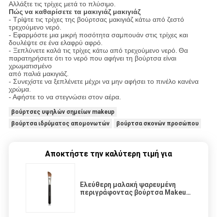
Αλλάξτε τις τρίχες μετά το πλύσιμο.
Πώς να καθαρίσετε τα μακιγιάζ μακιγιάζ
- Τρίψτε τις τρίχες της βούρτσας μακιγιάζ κάτω από ζεστό
τρεχούμενο νερό.
- Εφαρμόστε μια μικρή ποσότητα σαμπουάν στις τρίχες και
δουλέψτε σε ένα ελαφρύ αφρό.
- Ξεπλύνετε καλά τις τρίχες κάτω από τρεχούμενο νερό.
Θα
παρατηρήσετε ότι το νερό που αφήνει τη βούρτσα είναι
χρωματισμένο
από παλιά μακιγιάζ.
- Συνεχίστε να ξεπλένετε μέχρι να μην αφήσει το πινέλο κανένα
χρώμα.
- Αφήστε το να στεγνώσει στον αέρα.
βούρτσες υψηλών σημείων makeup
βούρτσα ιδρύματος απομονωτών
βούρτσα σκονών προσώπου
Αποκτήστε την καλύτερη τιμή για
Ελεύθερη μαλακή ψαρευμένη
περιγράφοντας βούρτσα Makeup
σκληρότητας με τη μαύρη ξύλινη
λαβή μεταλλινών