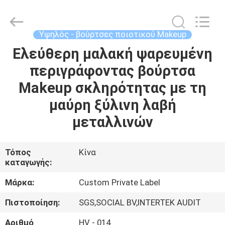
Changsha
Chanmy
Cosmetics
Co.,
Ltd.
Υψηλός - βούρτσες ποιοτικού Makeup
All
Rights
Reserved.
Ελεύθερη μαλακή ψαρευμένη
ΣΠΊΤΙ
περιγράφοντας βούρτσα
ΠΡΟΪΌΝΤΑ
Makeup σκληρότητας με τη
μαύρη ξύλινη λαβή
ΠΕΡΊΠΟΥ
μεταλλινών
ΕΜΕΊΣ
Τόπος
Κίνα
καταγωγής:
ΓΎΡΟΣ
ΕΡΓΟΣΤΑΣΊΩΝ
Μάρκα:
Custom Private Label
Πιστοποίηση:
SGS,SOCIAL BV,INTERTEK AUDIT
ΠΟΙΟΤΙΚΌΣ
Αριθμό
HV - 014