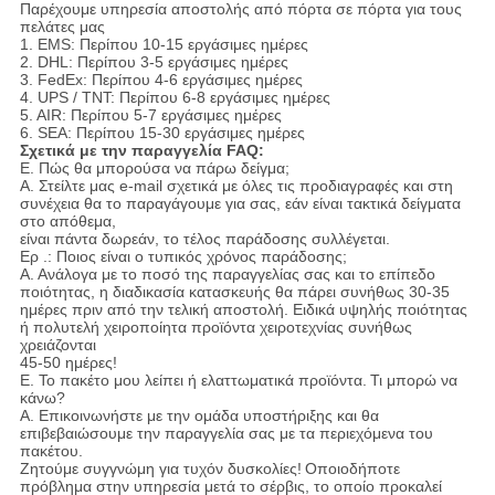
Παρέχουμε υπηρεσία αποστολής από πόρτα σε πόρτα για τους
πελάτες μας
1. EMS: Περίπου 10-15 εργάσιμες ημέρες
2. DHL: Περίπου 3-5 εργάσιμες ημέρες
3. FedEx: Περίπου 4-6 εργάσιμες ημέρες
4. UPS / TNT: Περίπου 6-8 εργάσιμες ημέρες
5. AIR: Περίπου 5-7 εργάσιμες ημέρες
6. SEA: Περίπου 15-30 εργάσιμες ημέρες
Σχετικά με την παραγγελία FAQ:
Ε. Πώς θα μπορούσα να πάρω δείγμα;
A. Στείλτε μας e-mail σχετικά με όλες τις προδιαγραφές και στη
συνέχεια θα το παραγάγουμε για σας, εάν είναι τακτικά δείγματα
στο απόθεμα,
είναι πάντα δωρεάν, το τέλος παράδοσης συλλέγεται.
Ερ .: Ποιος είναι ο τυπικός χρόνος παράδοσης;
Α. Ανάλογα με το ποσό της παραγγελίας σας και το επίπεδο
ποιότητας, η διαδικασία κατασκευής θα πάρει συνήθως 30-35
ημέρες πριν από την τελική αποστολή. Ειδικά υψηλής ποιότητας
ή πολυτελή χειροποίητα προϊόντα χειροτεχνίας συνήθως
χρειάζονται
45-50 ημέρες!
Ε. Το πακέτο μου λείπει ή ελαττωματικά προϊόντα.
Τι μπορώ να
κάνω?
Α. Επικοινωνήστε με την ομάδα υποστήριξης και θα
επιβεβαιώσουμε την παραγγελία σας με τα περιεχόμενα του
πακέτου.
Ζητούμε συγγνώμη για τυχόν δυσκολίες!
Οποιοδήποτε
πρόβλημα στην υπηρεσία μετά το σέρβις, το οποίο προκαλεί