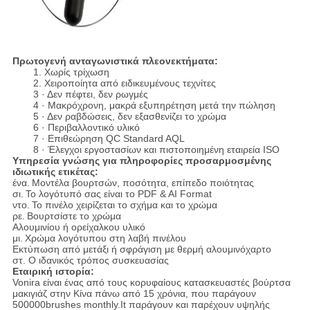
Πρωτογενή ανταγωνιστικά πλεονεκτήματα:
1. Χωρίς τρίχωση
2. Χειροποίητα από ειδικευμένους τεχνίτες
3 · Δεν πέφτει, δεν ρωγμές
4 · Μακρόχρονη, μακρά εξυπηρέτηση μετά την πώληση
5 · Δεν ραβδώσεις, δεν εξασθενίζει το χρώμα
6 · Περιβαλλοντικό υλικό
7 · Επιθεώρηση QC Standard AQL
8 · Έλεγχοι εργοστασίων και πιστοποιημένη εταιρεία ISO
Υπηρεσία γνώσης για πληροφορίες προσαρμοσμένης
ιδιωτικής ετικέτας:
ένα.
Μοντέλα βουρτσών, ποσότητα, επίπεδο ποιότητας
σι.
Το λογότυπό σας είναι το PDF & AI Format
ντο.
Το πινέλο χειρίζεται το σχήμα και το χρώμα
ρε.
Βουρτσίστε το χρώμα
Αλουμινίου ή ορείχαλκου υλικό
μι.
Χρώμα λογότυπου στη λαβή πινέλου
Εκτύπωση από μετάξι ή σφράγιση με θερμή αλουμινόχαρτο
στ. Ο ιδανικός τρόπος συσκευασίας
Εταιρική ιστορία:
Vonira είναι ένας από τους κορυφαίους κατασκευαστές βούρτσα
μακιγιάζ στην Κίνα πάνω από 15 χρόνια, που παράγουν
500000brushes monthly.It παράγουν και παρέχουν υψηλής