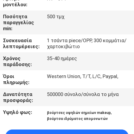
ΈΛΕΓΧΟΣ
μοντέλου:
Ποσότητα
500 τμχ
SITEMAP
παραγγελίας
min:
Συσκευασία
1 τσάντα piece/OPP, 300 κομμάτια/
PRIVACY
λεπτομέρειες:
χαρτοκιβώτιο
POLICY
Χρόνος
35-40 ημέρες
παράδοσης:
Όροι
Western Union, T/T, L/C, Paypal,
πληρωμής:
Δυνατότητα
500000 σύνολο/σύνολα το μήνα
προσφοράς:
Υψηλό φως:
,
βούρτσες υψηλών σημείων makeup
βούρτσα ιδρύματος απομονωτών