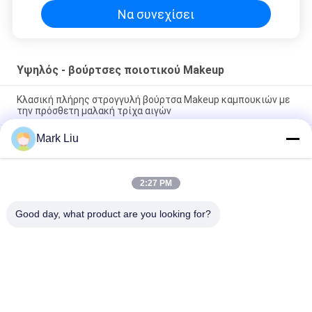
Να συνεχίσει
Υψηλός - βούρτσες ποιοτικού Makeup
Κλασική πλήρης στρογγυλή βούρτσα Makeup καμπουκιών με
την πρόσθετη μαλακή τρίχα αιγών
Mark Liu
Μεγάλη βούρτσα Makeup τρίχας αιγών ανεμιστήρων
ομορφιάς Vonira/ξύλινες βούρτσες Makeup υψηλών σημείων
λαβών
2:27 PM
Εξαιρετικά μαλακή αιγών βούρτσα Makeup μάγουλων τρίχας
καθαρή με τη μαύρη ξύλινη λαβή
Good day, what product are you looking for?
Λαϊκή κατηγορία
Όλα
Βούρτσες Makeup 
Υψηλός - Βούρτσες 
Πολυτέλειας
Ποιοτικού Makeup