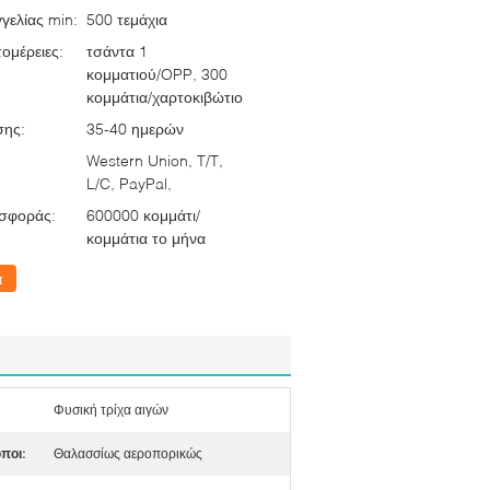
γελίας min:
500 τεμάχια
ομέρειες:
τσάντα 1
κομματιού/OPP, 300
κομμάτια/χαρτοκιβώτιο
σης:
35-40 ημερών
Western Union, T/T,
L/C, PayPal,
σφοράς:
600000 κομμάτι/
κομμάτια το μήνα
α
Φυσική τρίχα αιγών
ποι:
Θαλασσίως αεροπορικώς