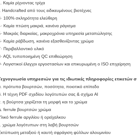
1. Καμία ρίχνοντας τρίχα
Handcrafted από τους ειδικευμένους βιοτέχνες
2.
3· 100% σκληρότητα ελεύθερη
4· Καμία πτώση μακριά, κανένα ράγισμα
5· Μακράς διαρκείας, μακροχρόνια υπηρεσία μεταπώλησης
6· Καμία ράβδωση, κανένα εξασθενίζοντας χρώμα
7· Περιβαλλοντικό υλικό
8· AQL τυποποιημένη QC επιθεώρηση
9· Λογιστικοί έλεγχοι εργοστασίων και επικυρωμένη ο ISO επιχείρηση
Τεχνογνωσία υπηρεσιών για τις ιδιωτικές πληροφορίες ετικετών σ
α. πρότυπα βουρτσών, ποσότητα, ποιοτικό επίπεδο
β. Η τέχνη PDF σχεδίου λογότυπών σας & σχήμα AI
γ. η βούρτσα χειρίζεται τη μορφή και το χρώμα
Δ. ferrule βουρτσών χρώμα
Υλικό ferrule αργιλίου ή ορείχαλκου
ε. χρώμα λογότυπων στη λαβή βουρτσών
Εκτύπωση μεταξιού ή καυτή σφράγιση φύλλων αλουμινίου