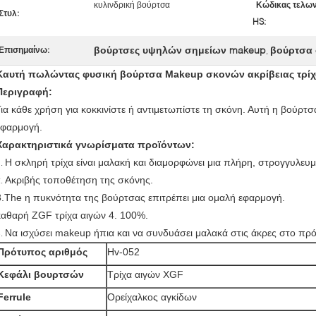
κυλινδρική βούρτσα
Κώδικας τελων
Στυλ:
HS:
βούρτσες υψηλών σημείων makeup
βούρτσα
Επισημαίνω:
,
Καυτή πωλώντας φυσική βούρτσα Makeup σκονών ακρίβειας τρίχα
Περιγραφή:
Για κάθε χρήση για κοκκινίστε ή αντιμετωπίστε τη σκόνη. Αυτή η βούρτσα ε
εφαρμογή.
Χαρακτηριστικά γνωρίσματα προϊόντων:
Η σκληρή τρίχα είναι μαλακή και διαμορφώνει μια πλήρη, στρογγυλευ
1.
Ακριβής τοποθέτηση της σκόνης.
2.
3.The η πυκνότητα της βούρτσας επιτρέπει μια ομαλή εφαρμογή.
καθαρή ZGF τρίχα αιγών 4. 100%.
Να ισχύσει makeup ήπια και να συνδυάσει μαλακά στις άκρες στο π
5.
Πρότυπος αριθμός
Hv-052
Κεφάλι βουρτσών
Τρίχα αιγών XGF
Ferrule
Ορείχαλκος αγκίδων