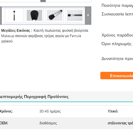
Ποσότητα παραγ
Συσκευασία λεπτ
Μεγάλες Εικόνας :
Καυτή πωλώντας φυσική βούρτσα
Χρόνος παράδο
Makeup σκονών ακρίβειας τρίχας αιγών με Ferrule
χαλκού
Όροι πληρωμής:
Δυνατότητα προ
Επικοινωνί
Λεπτομερής Περιγραφή Προϊόντος
Χρόνος:
30-45 ημέρες
Υλικό:
OEM:
διαθέσιμος
στέλνοντας τρό