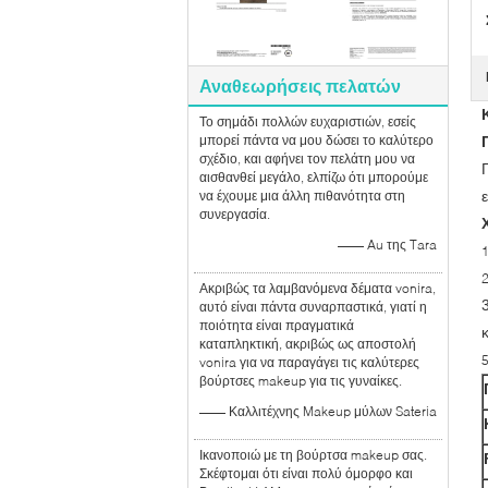
Αναθεωρήσεις πελατών
Το σημάδι πολλών ευχαριστιών, εσείς
μπορεί πάντα να μου δώσει το καλύτερο
σχέδιο, και αφήνει τον πελάτη μου να
αισθανθεί μεγάλο, ελπίζω ότι μπορούμε
να έχουμε μια άλλη πιθανότητα στη
συνεργασία.
—— Au της Tara
Ακριβώς τα λαμβανόμενα δέματα vonira,
αυτό είναι πάντα συναρπαστικά, γιατί η
ποιότητα είναι πραγματικά
καταπληκτική, ακριβώς ως αποστολή
vonira για να παραγάγει τις καλύτερες
βούρτσες makeup για τις γυναίκες.
—— Καλλιτέχνης Makeup μύλων Sateria
Ικανοποιώ με τη βούρτσα makeup σας.
Σκέφτομαι ότι είναι πολύ όμορφο και