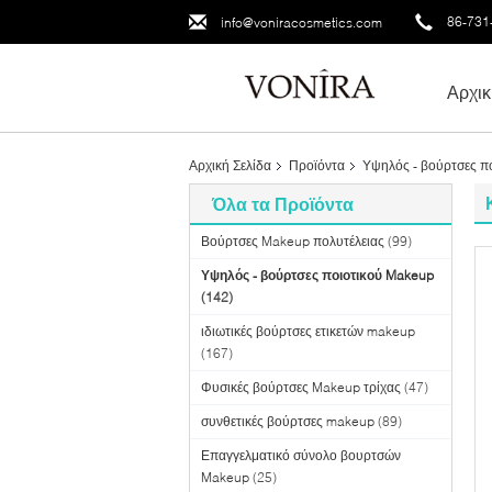
86-731
info@voniracosmetics.com
Αρχικ
Αρχική Σελίδα
Προϊόντα
Υψηλός - βούρτσες π
Όλα τα Προϊόντα
Βούρτσες Makeup πολυτέλειας
(99)
Υψηλός - βούρτσες ποιοτικού Makeup
(142)
ιδιωτικές βούρτσες ετικετών makeup
(167)
Φυσικές βούρτσες Makeup τρίχας
(47)
συνθετικές βούρτσες makeup
(89)
Επαγγελματικό σύνολο βουρτσών
Makeup
(25)