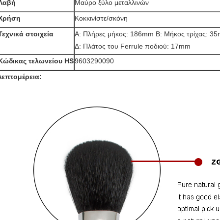
Λαβή
Μαύρο ξύλο μεταλλινών
Χρήση
Κοκκινίστε/σκόνη
Τεχνικά στοιχεία
Α: Πλήρες μήκος: 186mm Β: Μήκος τρίχας: 3
Δ: Πλάτος του Ferrule ποδιού: 17mm
Κώδικας τελωνείου HS
9603290090
Λεπτομέρεια: