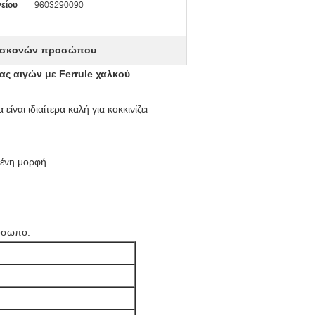
είου
9603290090
 σκονών προσώπου
ς αιγών με Ferrule χαλκού
ίναι ιδιαίτερα καλή για κοκκινίζει
μένη μορφή.
ρόσωπο.