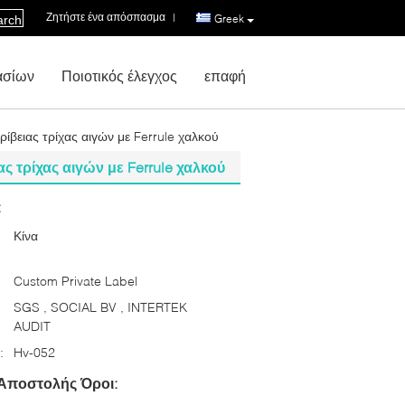
Ζητήστε ένα απόσπασμα
|
Greek
arch
ασίων
Ποιοτικός έλεγχος
επαφή
ειας τρίχας αιγών με Ferrule χαλκού
τρίχας αιγών με Ferrule χαλκού
:
Κίνα
Custom Private Label
SGS , SOCIAL BV , INTERTEK
AUDIT
:
Hv-052
Αποστολής Όροι: