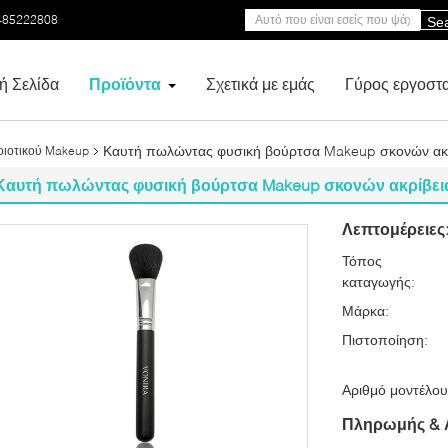
-85222808
Se
ή Σελίδα
Προϊόντα
Σχετικά με εμάς
Γύρος εργοστ
Καυτή πωλώντας φυσική βούρτσα Makeup σκονών ακρίβ
οιοτικού Makeup
Καυτή πωλώντας φυσική βούρτσα Makeup σκονών ακρίβειας 
Λεπτομέρειες
Τόπος
καταγωγής:
Μάρκα:
Πιστοποίηση:
Αριθμό μοντέλου
Πληρωμής & 